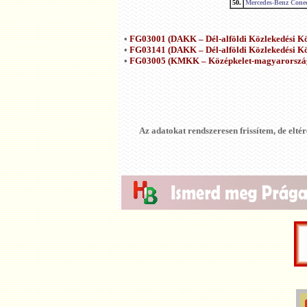
50.
Mercedes-Benz Cone
•
FG03001 (DAKK – Dél-alföldi Közlekedési Kö
•
FG03141 (DAKK – Dél-alföldi Közlekedési Köz
•
FG03005 (KMKK – Középkelet-magyarországi
Az adatokat rendszeresen frissítem, de eltér