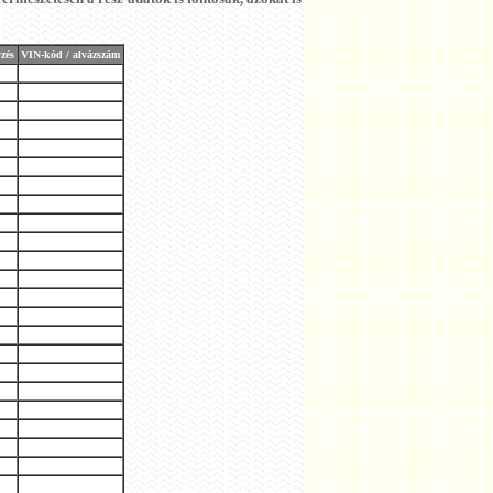
zés
VIN-kód / alvázszám