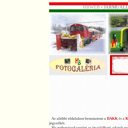
HBWEB •
JÁRMŰÁL
Az alábbi oldalakon bemutatom a
DAKK
és a
jegyzékét.
Ha tudomásod szerint az itt található adatok pon