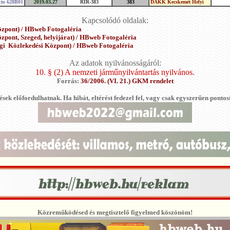
cto 628B01
2019.03.27
RIR-383
383
DAKK Kecskemét Helyi
Kapcsolódó oldalak:
zpont) / HBweb Fotogaléria
pont, Szeged, helyijárat) / HBweb Fotogaléria
 Közlekedési Központ) / HBweb Fotogaléria
Az adatok nyilvánosságáról:
10. § (2) A nemzeti járműnyilvántartás nyilvános.
Forrás:
36/2006. (VI. 21.) GKM rendelet
ések előfordulhatnak. Ha hibát, eltérést fedezel fel, vagy csak egyszerűen pontos
Közreműködésed és megtisztelő figyelmed köszönöm!