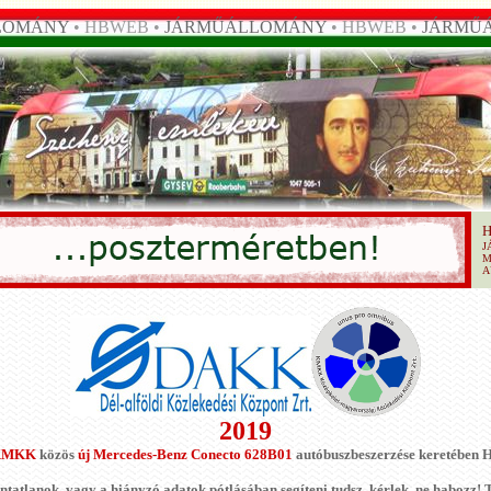
LOMÁNY
• HBWEB •
JÁRMŰÁLLOMÁNY
• HBWEB •
JÁRMŰ
J
M
A
2019
KMKK
közös
új Mercedes-Benz Conecto 628B01
autóbuszbeszerzése keretében 
tatlanok, vagy a hiányzó adatok pótlásában segíteni tudsz, kérlek, ne habozz! T