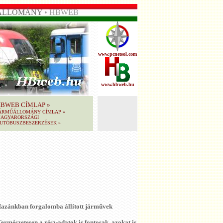
ÁLLOMÁNY
• HBWEB
www.pcnetsol.com
www.hbweb.hu
HBWEB CÍMLAP
»
ÁRMŰÁLLOMÁNY CÍMLAP
»
AGYARORSZÁGI
UTÓBUSZBESZERZÉSEK
»
Hazánkban forgalomba állított járművek
ermészetesen a rész-adatok is fontosak, azokat is