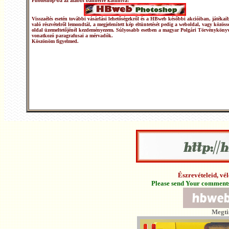
Photoshop-ba az alábbi bannerre kattintva:
Visszaélés esetén további vásárlási lehetőségekről és a HBweb későbbi akcióiban, játékai
való részvételről lemondtál, a megjelenített kép eltüntetését pedig a weboldal, vagy közöss
oldal üzemeltetőjénél kezdeményezem. Súlyosabb esetben a magyar Polgári Törvénykönyv
vonatkozó paragrafusai a mérvadók.
Köszönöm figyelmed.
Észrevételeid, v
Please send Your comments 
Megti