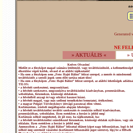
aa
Generated w
NE FEL
» AKTUÁLIS «
»
Kedves Olvasóm!
Mielőtt ez a fényképet magad számára letöltenéd, vagy továbbközölnéd, a kellemetlensége
elkerülése végett kérlek, olvasd el az alábbi tájékoztatót!
• Ha ezen a fényképen nem „Foto: Hajtó Bálint” felirat szerepel, a mentés és mindenemű
továbbközlés a szerzői jogok szem előtt tartása miatt tilos!
• Ha ezen a fényképen „Foto: Hajtó Bálint” felirat szerepel, az alábbi lehetőségek adódna
TILOS:
• a felvételt szerkeszteni, megcsonkítani.
• a felvételt szerkesztve, megcsonkítva továbbközölni kiadványban, prezentációban,
weboldalon, fórumokon, közösségi oldalakon.
• a felvételből anyagi és/vagy erkölcsi hasznot húzni.
• a felvételt magad, vagy más szellemi termékeként bemutatni, értékesíteni.
• a magyar Polgári Törvénykönyv idevágó passzusai ellen véteni.
Korlátozottan, írásbeli megállapodás alapján lehetséges:
• a felvételt továbbközölni további szerkesztés és csonkítás nélkül kiadványban,
prezentációban, weboldalon. Ilyen esetekben a forrást is jelöld meg!
Korlátozás nélkül megteheted, de jól esne, ha tájékoztatnál, ha:
• a felvételt továbbközölni szándékozol fórumokon, közösségi oldalak nyílvános, vagy zár
oldalain. Ilyen esetekben a forrást is jelöld meg!
Amennyiben a „Foto: Hajtó Bálint” felirattal ellátott képet nagy felbontásban, logó és fel
nélkül meg szeretnéd vásárolni (korlátozott felhasználói jogot szerezve), lépj be a HBweb