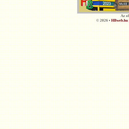
Az o
© 2026 •
HBweb.hu