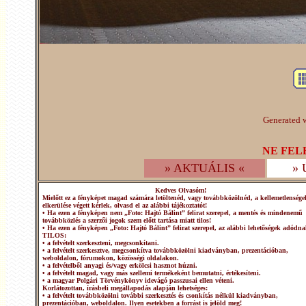
Generated w
NE FEL
» AKTUÁLIS «
»
Kedves Olvasóm!
Mielőtt ez a fényképet magad számára letöltenéd, vagy továbbközölnéd, a kellemetlensége
elkerülése végett kérlek, olvasd el az alábbi tájékoztatót!
• Ha ezen a fényképen nem „Foto: Hajtó Bálint” felirat szerepel, a mentés és mindenemű
továbbközlés a szerzői jogok szem előtt tartása miatt tilos!
• Ha ezen a fényképen „Foto: Hajtó Bálint” felirat szerepel, az alábbi lehetőségek adódna
TILOS:
• a felvételt szerkeszteni, megcsonkítani.
• a felvételt szerkesztve, megcsonkítva továbbközölni kiadványban, prezentációban,
weboldalon, fórumokon, közösségi oldalakon.
• a felvételből anyagi és/vagy erkölcsi hasznot húzni.
• a felvételt magad, vagy más szellemi termékeként bemutatni, értékesíteni.
• a magyar Polgári Törvénykönyv idevágó passzusai ellen véteni.
Korlátozottan, írásbeli megállapodás alapján lehetséges:
• a felvételt továbbközölni további szerkesztés és csonkítás nélkül kiadványban,
prezentációban, weboldalon. Ilyen esetekben a forrást is jelöld meg!