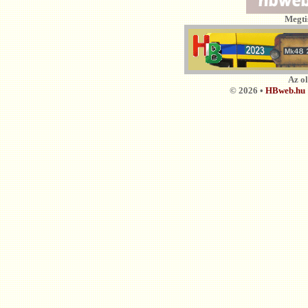
Megti
Az o
© 2026 •
HBweb.hu