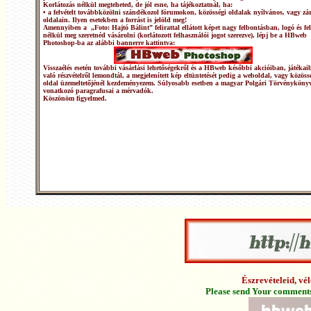
Korlátozás nélkül megteheted, de jól esne, ha tájékoztatnál, ha:
• a felvételt továbbközölni szándékozol fórumokon, közösségi oldalak nyílvános, vagy zár
oldalain. Ilyen esetekben a forrást is jelöld meg!
Amennyiben a „Foto: Hajtó Bálint” felirattal ellátott képet nagy felbontásban, logó és fel
nélkül meg szeretnéd vásárolni (korlátozott felhasználói jogot szerezve), lépj be a HBweb
Photoshop-ba az alábbi bannerre kattintva:
Visszaélés esetén további vásárlási lehetőségekről és a HBweb későbbi akcióiban, játékai
való részvételről lemondtál, a megjelenített kép eltüntetését pedig a weboldal, vagy közöss
oldal üzemeltetőjénél kezdeményezem. Súlyosabb esetben a magyar Polgári Törvénykönyv
vonatkozó paragrafusai a mérvadók.
Köszönöm figyelmed.
Észrevételeid, v
Please send Your comments 