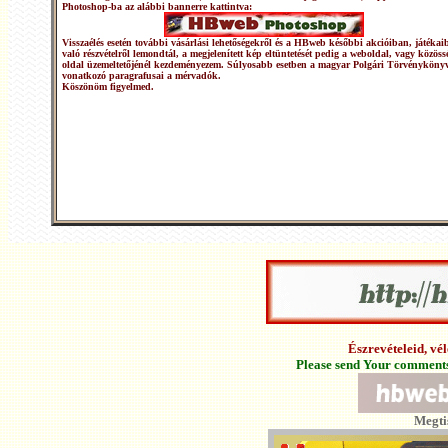
Photoshop-ba az alábbi bannerre kattintva:
Visszaélés esetén további vásárlási lehetőségekről és a HBweb későbbi akcióiban, játékai
való részvételről lemondtál, a megjelenített kép eltüntetését pedig a weboldal, vagy közöss
oldal üzemeltetőjénél kezdeményezem. Súlyosabb esetben a magyar Polgári Törvénykönyv
vonatkozó paragrafusai a mérvadók.
Köszönöm figyelmed.
Észrevételeid, v
Please send Your comments 
Megti