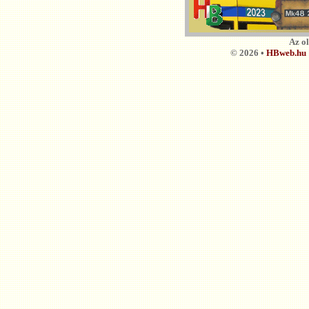
Az o
© 2026 •
HBweb.hu