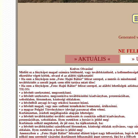
Generated w
NE FEL
» AKTUÁLIS «
»
Kedves Olvasóm!
Mielőtt ez a fényképet magad számára letöltenéd, vagy továbbközölnéd, a kellemetlensége
elkerülése végett kérlek, olvasd el az alábbi tájékoztatót!
• Ha ezen a fényképen nem „Foto: Hajtó Bálint” felirat szerepel, a mentés és mindenemű
továbbközlés a szerzői jogok szem előtt tartása miatt tilos!
• Ha ezen a fényképen „Foto: Hajtó Bálint” felirat szerepel, az alábbi lehetőségek adódna
TILOS:
• a felvételt szerkeszteni, megcsonkítani.
• a felvételt szerkesztve, megcsonkítva továbbközölni kiadványban, prezentációban,
weboldalon, fórumokon, közösségi oldalakon.
• a felvételből anyagi és/vagy erkölcsi hasznot húzni.
• a felvételt magad, vagy más szellemi termékeként bemutatni, értékesíteni.
• a magyar Polgári Törvénykönyv idevágó passzusai ellen véteni.
Korlátozottan, írásbeli megállapodás alapján lehetséges:
• a felvételt továbbközölni további szerkesztés és csonkítás nélkül kiadványban,
prezentációban, weboldalon. Ilyen esetekben a forrást is jelöld meg!
Korlátozás nélkül megteheted, de jól esne, ha tájékoztatnál, ha:
• a felvételt továbbközölni szándékozol fórumokon, közösségi oldalak nyílvános, vagy zár
oldalain. Ilyen esetekben a forrást is jelöld meg!
Amennyiben a „Foto: Hajtó Bálint” felirattal ellátott képet nagy felbontásban, logó és fel
nélkül meg szeretnéd vásárolni (korlátozott felhasználói jogot szerezve), lépj be a HBweb