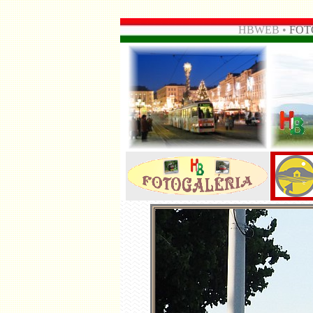
HBWEB •
FOT