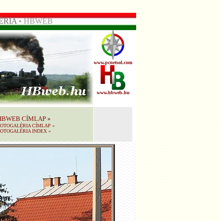
ÉRIA
• HBWEB
www.pcnetsol.com
www.hbweb.hu
HBWEB CÍMLAP
»
FOTOGALÉRIA CÍMLAP
»
OTOGALÉRIA INDEX
»