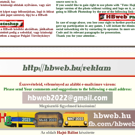
ztatnál, ha:
source next to it.
 közösségi oldalak nyílvános, vagy zárt
If you would like to gain right to use photo with "Foto: Haj
larger version of the photo without writing and logo on it, 
t képet nagy felbontásban, logó és felirat
going to HBweb Photoshop by the use of the following link:
nálói jogot szerezve), lépj be a HBweb
In case of usage abuse, you lose your right to further pur
gave up participation in any games. I will initiate the elimi
 és a HBweb későbbi akcióiban, játékaiban
social networking site by contacting its operator. In more sev
üntetését pedig a weboldal, vagy közösségi
Code and its relevant paragraphs for prosecution.
setben a magyar Polgári Törvénykönyv
Thank you for your attention .
Észrevételeid, véleményed az alábbi e-mailcímre várom:
Please send Your comments and suggestions to the following e-mail address:
Megtisztelő figyelmed köszönöm!
Az oldalt
Hajtó Bálint
készítette