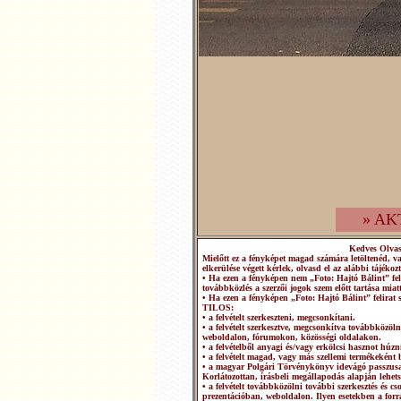
» AK
Kedves Olva
Mielőtt ez a fényképet magad számára letöltenéd, v
elkerülése végett kérlek, olvasd el az alábbi tájékozt
• Ha ezen a fényképen nem „Foto: Hajtó Bálint” fel
továbbközlés a szerzői jogok szem előtt tartása miatt
• Ha ezen a fényképen „Foto: Hajtó Bálint” felirat 
TILOS:
• a felvételt szerkeszteni, megcsonkítani.
• a felvételt szerkesztve, megcsonkítva továbbközö
weboldalon, fórumokon, közösségi oldalakon.
• a felvételből anyagi és/vagy erkölcsi hasznot húzn
• a felvételt magad, vagy más szellemi termékeként b
• a magyar Polgári Törvénykönyv idevágó passzusai
Korlátozottan, írásbeli megállapodás alapján lehets
• a felvételt továbbközölni további szerkesztés és 
prezentációban, weboldalon. Ilyen esetekben a forrá