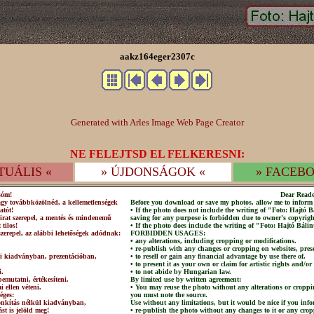
aakz164eger2307c
Generated with Arles Image Web Page Creator
NE FELEJTSD EL FELKERESNI:
TUÁLIS «
» ÚJDONSÁGOK «
» FACEBO
sóm!
Dear Reade
agy továbbközölnéd, a kellemetlenségek
Before you download or save my photos, allow me to inform 
atót!
• If the photo does not include the writing of "Foto: Hajtó
irat szerepel, a mentés és mindenemű
saving for any purpose is forbidden due to owner's copyrigh
 tilos!
• If the photo does include the writing of "Foto: Hajtó Bálin
szerepel, az alábbi lehetőségek adódnak:
FORBIDDEN USAGES:
• any alterations, including cropping or modifications.
• re-publish with any changes or cropping on websites, prese
lni kiadványban, prezentációban,
• to resell or gain any financial advantage by use there of.
• to present it as your own or claim for artistic rights and/or
i.
• to not abide by Hungarian law.
emutatni, értékesíteni.
By limited use by written agreement:
 ellen véteni.
• You may reuse the photo without any alterations or croppi
éges:
you must note the source.
csonkítás nélkül kiadványban,
Use without any limitations, but it would be nice if you info
st is jelöld meg!
• re-publish the photo without any changes to it or any crop