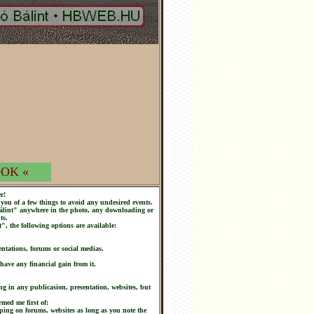
OK «
r!
you of a few things to avoid any undesired events.
 Bálint" anywhere in the photo, any downloading or
ts.
t", the following options are available:
ntations, forums or social medias.
 have any financial gain from it.
ng in any publicasion, presentation, websites, but
rmed me first of:
ping on forums, websites as long as you note the