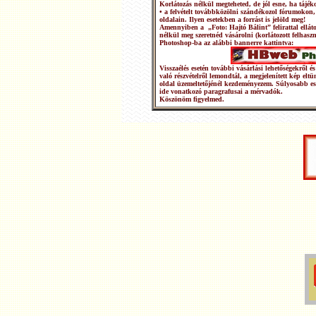
Korlátozás nélkül megteheted, de jól esne, ha tájéko
• a felvételt továbbközölni szándékozol fórumokon,
oldalain. Ilyen esetekben a forrást is jelöld meg!
Amennyiben a „Foto: Hajtó Bálint” felirattal ellátot
nélkül meg szeretnéd vásárolni (korlátozott felhasz
Photoshop-ba az alábbi bannerre kattintva:
Visszaélés esetén további vásárlási lehetőségekről
való részvételről lemondtál, a megjelenített kép elt
oldal üzemeltetőjénél kezdeményezem. Súlyosabb e
ide vonatkozó paragrafusai a mérvadók.
Köszönöm figyelmed.