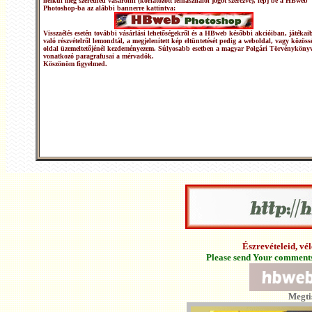
nélkül meg szeretnéd vásárolni (korlátozott felhasználói jogot szerezve), lépj be a HBweb
Photoshop-ba az alábbi bannerre kattintva:
Visszaélés esetén további vásárlási lehetőségekről és a HBweb későbbi akcióiban, játékai
való részvételről lemondtál, a megjelenített kép eltüntetését pedig a weboldal, vagy közöss
oldal üzemeltetőjénél kezdeményezem. Súlyosabb esetben a magyar Polgári Törvénykönyv
vonatkozó paragrafusai a mérvadók.
Köszönöm figyelmed.
Észrevételeid, v
Please send Your comments 
Megti