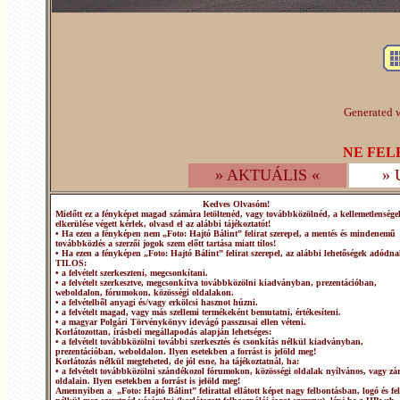
Generated w
NE FEL
» AKTUÁLIS «
»
Kedves Olvasóm!
Mielőtt ez a fényképet magad számára letöltenéd, vagy továbbközölnéd, a kellemetlensége
elkerülése végett kérlek, olvasd el az alábbi tájékoztatót!
• Ha ezen a fényképen nem „Foto: Hajtó Bálint” felirat szerepel, a mentés és mindenemű
továbbközlés a szerzői jogok szem előtt tartása miatt tilos!
• Ha ezen a fényképen „Foto: Hajtó Bálint” felirat szerepel, az alábbi lehetőségek adódna
TILOS:
• a felvételt szerkeszteni, megcsonkítani.
• a felvételt szerkesztve, megcsonkítva továbbközölni kiadványban, prezentációban,
weboldalon, fórumokon, közösségi oldalakon.
• a felvételből anyagi és/vagy erkölcsi hasznot húzni.
• a felvételt magad, vagy más szellemi termékeként bemutatni, értékesíteni.
• a magyar Polgári Törvénykönyv idevágó passzusai ellen véteni.
Korlátozottan, írásbeli megállapodás alapján lehetséges:
• a felvételt továbbközölni további szerkesztés és csonkítás nélkül kiadványban,
prezentációban, weboldalon. Ilyen esetekben a forrást is jelöld meg!
Korlátozás nélkül megteheted, de jól esne, ha tájékoztatnál, ha:
• a felvételt továbbközölni szándékozol fórumokon, közösségi oldalak nyílvános, vagy zár
oldalain. Ilyen esetekben a forrást is jelöld meg!
Amennyiben a „Foto: Hajtó Bálint” felirattal ellátott képet nagy felbontásban, logó és fel