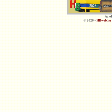
Az o
© 2026 •
HBweb.hu