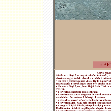
» AK
Kedves Olva
Mielőtt ez a fényképet magad számára letöltenéd, v
elkerülése végett kérlek, olvasd el az alábbi tájékozt
• Ha ezen a fényképen nem „Foto: Hajtó Bálint” fel
továbbközlés a szerzői jogok szem előtt tartása miatt
• Ha ezen a fényképen „Foto: Hajtó Bálint” felirat 
TILOS:
• a felvételt szerkeszteni, megcsonkítani.
• a felvételt szerkesztve, megcsonkítva továbbközö
weboldalon, fórumokon, közösségi oldalakon.
• a felvételből anyagi és/vagy erkölcsi hasznot húzn
• a felvételt magad, vagy más szellemi termékeként b
• a magyar Polgári Törvénykönyv idevágó passzusai
Korlátozottan, írásbeli megállapodás alapján lehets
• a felvételt továbbközölni további szerkesztés és 