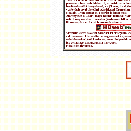
prezentációban, weboldalon. Ilyen esetekben a forrá
Korlátozás nélkül megteheted, de jól esne, ha tájéko
• a felvételt továbbközölni szándékozol fórumokon,
oldalain. Ilyen esetekben a forrást is jelöld meg!
Amennyiben a „Foto: Hajtó Bálint” felirattal ellátot
nélkül meg szeretnéd vásárolni (korlátozott felhasz
Photoshop-ba az alábbi bannerre kattintva:
Visszaélés esetén további vásárlási lehetőségekről
való részvételről lemondtál, a megjelenített kép elt
oldal üzemeltetőjénél kezdeményezem. Súlyosabb e
ide vonatkozó paragrafusai a mérvadók.
Köszönöm figyelmed.