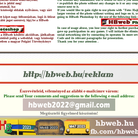
st is jelöld meg!
• re-publish the photo without any changes to it or any crop
ztatnál, ha:
source next to it.
 közösségi oldalak nyílvános, vagy zárt
If you would like to gain right to use photo with "Foto: Haj
larger version of the photo without writing and logo on it, 
t képet nagy felbontásban, logó és felirat
going to HBweb Photoshop by the use of the following link:
nálói jogot szerezve), lépj be a HBweb
In case of usage abuse, you lose your right to further pur
gave up participation in any games. I will initiate the elimi
 és a HBweb későbbi akcióiban, játékaiban
social networking site by contacting its operator. In more sev
üntetését pedig a weboldal, vagy közösségi
Code and its relevant paragraphs for prosecution.
setben a magyar Polgári Törvénykönyv
Thank you for your attention .
Észrevételeid, véleményed az alábbi e-mailcímre várom:
Please send Your comments and suggestions to the following e-mail address:
Megtisztelő figyelmed köszönöm!