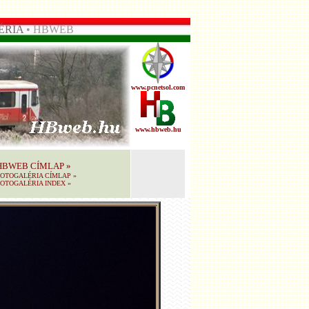
ÉRIA
• HBWEB
www.pcnetsol.com
www.hbweb.hu
HBWEB CÍMLAP
»
FOTOGALÉRIA CÍMLAP
»
OTOGALÉRIA INDEX
»