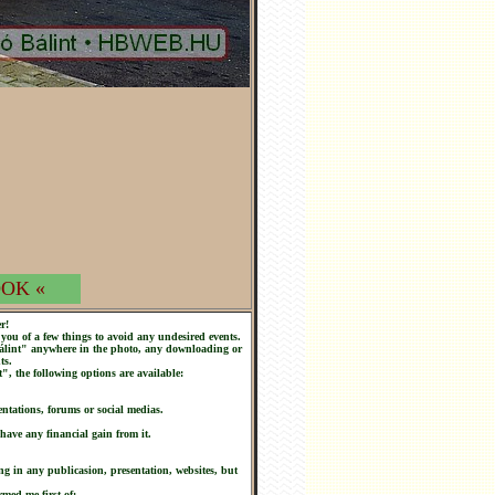
OK «
r!
you of a few things to avoid any undesired events.
 Bálint" anywhere in the photo, any downloading or
ts.
t", the following options are available:
ntations, forums or social medias.
 have any financial gain from it.
ng in any publicasion, presentation, websites, but
rmed me first of: