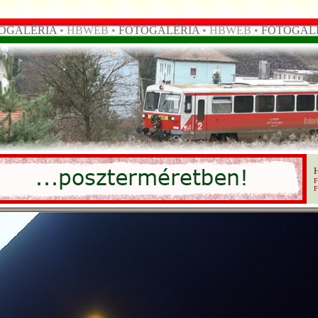
OGALÉRIA
• HBWEB •
FOTOGALÉRIA
• HBWEB •
FOTOGAL
F