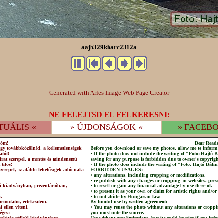
aajb329kbarc2312a
Generated with Arles Image Web Page Creator
NE FELEJTSD EL FELKERESNI:
TUÁLIS «
» ÚJDONSÁGOK «
» FACEBO
sóm!
Dear Reade
agy továbbközölnéd, a kellemetlenségek
Before you download or save my photos, allow me to inform 
atót!
• If the photo does not include the writing of "Foto: Hajtó
irat szerepel, a mentés és mindenemű
saving for any purpose is forbidden due to owner's copyrigh
 tilos!
• If the photo does include the writing of "Foto: Hajtó Bálin
szerepel, az alábbi lehetőségek adódnak:
FORBIDDEN USAGES:
• any alterations, including cropping or modifications.
• re-publish with any changes or cropping on websites, prese
lni kiadványban, prezentációban,
• to resell or gain any financial advantage by use there of.
• to present it as your own or claim for artistic rights and/or
i.
• to not abide by Hungarian law.
emutatni, értékesíteni.
By limited use by written agreement:
 ellen véteni.
• You may reuse the photo without any alterations or croppi
éges:
you must note the source.
csonkítás nélkül kiadványban,
Use without any limitations, but it would be nice if you info