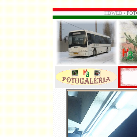
HBWEB •
FOT