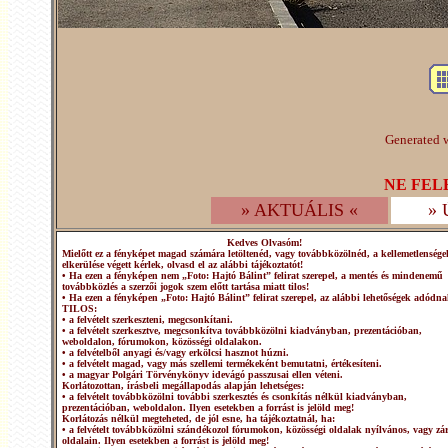
Generated w
NE FEL
» AKTUÁLIS «
»
Kedves Olvasóm!
Mielőtt ez a fényképet magad számára letöltenéd, vagy továbbközölnéd, a kellemetlensége
elkerülése végett kérlek, olvasd el az alábbi tájékoztatót!
• Ha ezen a fényképen nem „Foto: Hajtó Bálint” felirat szerepel, a mentés és mindenemű
továbbközlés a szerzői jogok szem előtt tartása miatt tilos!
• Ha ezen a fényképen „Foto: Hajtó Bálint” felirat szerepel, az alábbi lehetőségek adódna
TILOS:
• a felvételt szerkeszteni, megcsonkítani.
• a felvételt szerkesztve, megcsonkítva továbbközölni kiadványban, prezentációban,
weboldalon, fórumokon, közösségi oldalakon.
• a felvételből anyagi és/vagy erkölcsi hasznot húzni.
• a felvételt magad, vagy más szellemi termékeként bemutatni, értékesíteni.
• a magyar Polgári Törvénykönyv idevágó passzusai ellen véteni.
Korlátozottan, írásbeli megállapodás alapján lehetséges:
• a felvételt továbbközölni további szerkesztés és csonkítás nélkül kiadványban,
prezentációban, weboldalon. Ilyen esetekben a forrást is jelöld meg!
Korlátozás nélkül megteheted, de jól esne, ha tájékoztatnál, ha:
• a felvételt továbbközölni szándékozol fórumokon, közösségi oldalak nyílvános, vagy zár
oldalain. Ilyen esetekben a forrást is jelöld meg!