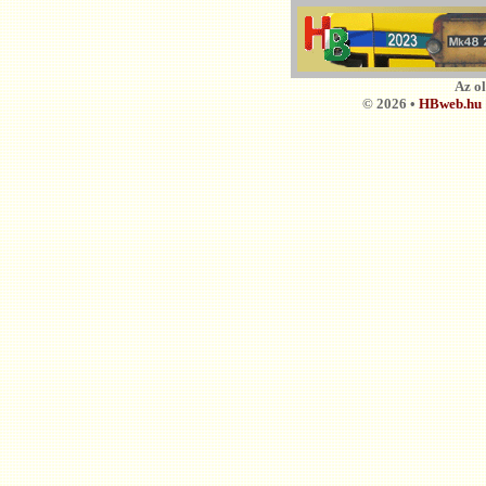
Az o
© 2026 •
HBweb.hu