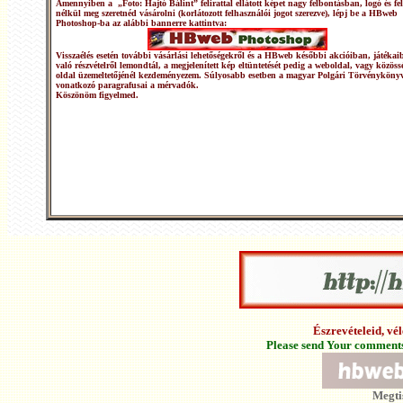
Amennyiben a „Foto: Hajtó Bálint” felirattal ellátott képet nagy felbontásban, logó és fel
nélkül meg szeretnéd vásárolni (korlátozott felhasználói jogot szerezve), lépj be a HBweb
Photoshop-ba az alábbi bannerre kattintva:
Visszaélés esetén további vásárlási lehetőségekről és a HBweb későbbi akcióiban, játékai
való részvételről lemondtál, a megjelenített kép eltüntetését pedig a weboldal, vagy közöss
oldal üzemeltetőjénél kezdeményezem. Súlyosabb esetben a magyar Polgári Törvénykönyv
vonatkozó paragrafusai a mérvadók.
Köszönöm figyelmed.
Észrevételeid, v
Please send Your comments 
Megti