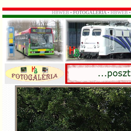
HBWEB •
FOTOGALÉRIA
• HBWEB 