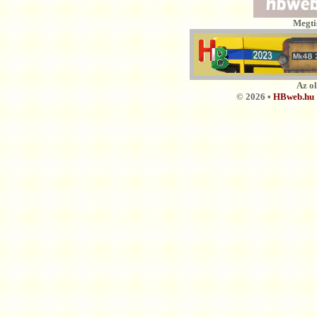
Megti
Az o
© 2026 •
HBweb.hu