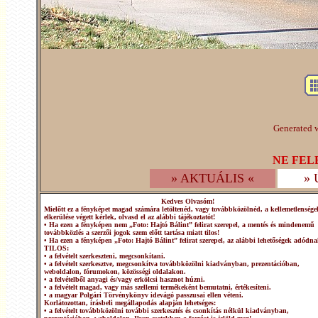
Generated w
NE FEL
» AKTUÁLIS «
»
Kedves Olvasóm!
Mielőtt ez a fényképet magad számára letöltenéd, vagy továbbközölnéd, a kellemetlensége
elkerülése végett kérlek, olvasd el az alábbi tájékoztatót!
• Ha ezen a fényképen nem „Foto: Hajtó Bálint” felirat szerepel, a mentés és mindenemű
továbbközlés a szerzői jogok szem előtt tartása miatt tilos!
• Ha ezen a fényképen „Foto: Hajtó Bálint” felirat szerepel, az alábbi lehetőségek adódna
TILOS:
• a felvételt szerkeszteni, megcsonkítani.
• a felvételt szerkesztve, megcsonkítva továbbközölni kiadványban, prezentációban,
weboldalon, fórumokon, közösségi oldalakon.
• a felvételből anyagi és/vagy erkölcsi hasznot húzni.
• a felvételt magad, vagy más szellemi termékeként bemutatni, értékesíteni.
• a magyar Polgári Törvénykönyv idevágó passzusai ellen véteni.
Korlátozottan, írásbeli megállapodás alapján lehetséges:
• a felvételt továbbközölni további szerkesztés és csonkítás nélkül kiadványban,