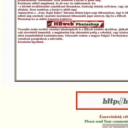
prezentációban, weboldalon. Ilyen esetekben a forrást is jelöld meg!
Korlátozás nélkül megteheted, de jól esne, ha tájékoztatnál, ha:
• a felvételt továbbközölni szándékozol fórumokon, közösségi oldalak nyílvános, vagy zár
oldalain. Ilyen esetekben a forrást is jelöld meg!
Amennyiben a „Foto: Hajtó Bálint” felirattal ellátott képet nagy felbontásban, logó és fel
nélkül meg szeretnéd vásárolni (korlátozott felhasználói jogot szerezve), lépj be a HBweb
Photoshop-ba az alábbi bannerre kattintva:
Visszaélés esetén további vásárlási lehetőségekről és a HBweb későbbi akcióiban, játékai
való részvételről lemondtál, a megjelenített kép eltüntetését pedig a weboldal, vagy közöss
oldal üzemeltetőjénél kezdeményezem. Súlyosabb esetben a magyar Polgári Törvénykönyv
vonatkozó paragrafusai a mérvadók.
Köszönöm figyelmed.
Észrevételeid, v
Please send Your comments 