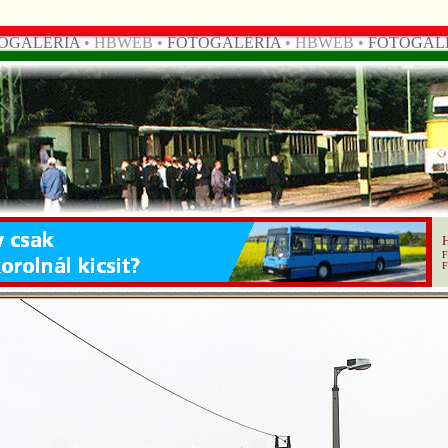
OGALÉRIA
• HBWEB •
FOTOGALÉRIA
• HBWEB •
FOTOGAL
F