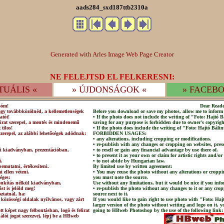
aads284_sxd187ttb2310a
Generated with Arles Image Web Page Creator
NE FELEJTSD EL FELKERESNI:
TUÁLIS «
» ÚJDONSÁGOK «
» FACEBO
sóm!
Dear Reade
agy továbbközölnéd, a kellemetlenségek
Before you download or save my photos, allow me to inform 
atót!
• If the photo does not include the writing of "Foto: Hajtó
irat szerepel, a mentés és mindenemű
saving for any purpose is forbidden due to owner's copyrigh
 tilos!
• If the photo does include the writing of "Foto: Hajtó Bálin
szerepel, az alábbi lehetőségek adódnak:
FORBIDDEN USAGES:
• any alterations, including cropping or modifications.
• re-publish with any changes or cropping on websites, prese
lni kiadványban, prezentációban,
• to resell or gain any financial advantage by use there of.
• to present it as your own or claim for artistic rights and/or
i.
• to not abide by Hungarian law.
emutatni, értékesíteni.
By limited use by written agreement:
 ellen véteni.
• You may reuse the photo without any alterations or croppi
éges:
you must note the source.
csonkítás nélkül kiadványban,
Use without any limitations, but it would be nice if you info
st is jelöld meg!
• re-publish the photo without any changes to it or any crop
ztatnál, ha:
source next to it.
 közösségi oldalak nyílvános, vagy zárt
If you would like to gain right to use photo with "Foto: Haj
larger version of the photo without writing and logo on it, 
t képet nagy felbontásban, logó és felirat
going to HBweb Photoshop by the use of the following link:
nálói jogot szerezve), lépj be a HBweb