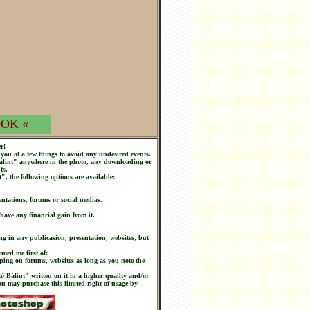
OK «
r!
you of a few things to avoid any undesired events.
 Bálint" anywhere in the photo, any downloading or
ts.
t", the following options are available:
ntations, forums or social medias.
 have any financial gain from it.
ng in any publicasion, presentation, websites, but
rmed me first of:
ping on forums, websites as long as you note the
tó Bálint" written on it in a higher quailty and/or
you may purchase this limited right of usage by