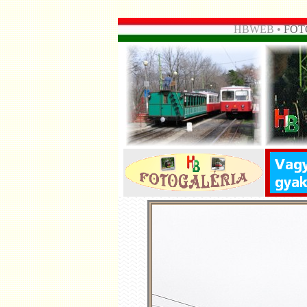
HBWEB •
FOT