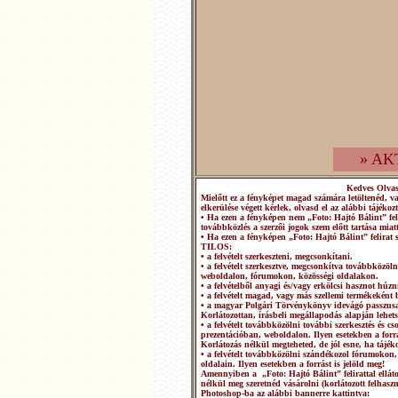
» AK
Kedves Olva
Mielőtt ez a fényképet magad számára letöltenéd, v
elkerülése végett kérlek, olvasd el az alábbi tájékozt
• Ha ezen a fényképen nem „Foto: Hajtó Bálint” fel
továbbközlés a szerzői jogok szem előtt tartása miatt
• Ha ezen a fényképen „Foto: Hajtó Bálint” felirat 
TILOS:
• a felvételt szerkeszteni, megcsonkítani.
• a felvételt szerkesztve, megcsonkítva továbbközö
weboldalon, fórumokon, közösségi oldalakon.
• a felvételből anyagi és/vagy erkölcsi hasznot húzn
• a felvételt magad, vagy más szellemi termékeként b
• a magyar Polgári Törvénykönyv idevágó passzusai
Korlátozottan, írásbeli megállapodás alapján lehets
• a felvételt továbbközölni további szerkesztés és 
prezentációban, weboldalon. Ilyen esetekben a forrá
Korlátozás nélkül megteheted, de jól esne, ha tájéko
• a felvételt továbbközölni szándékozol fórumokon,
oldalain. Ilyen esetekben a forrást is jelöld meg!
Amennyiben a „Foto: Hajtó Bálint” felirattal ellátot
nélkül meg szeretnéd vásárolni (korlátozott felhasz
Photoshop-ba az alábbi bannerre kattintva: