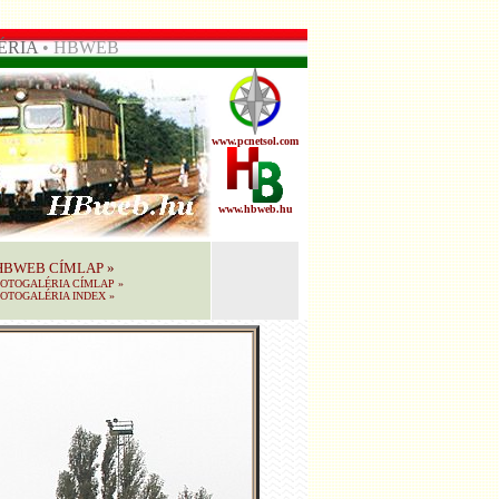
ÉRIA
• HBWEB
www.pcnetsol.com
www.hbweb.hu
HBWEB CÍMLAP
»
FOTOGALÉRIA CÍMLAP
»
OTOGALÉRIA INDEX
»