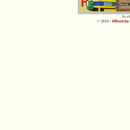
Az o
© 2026 •
HBweb.hu