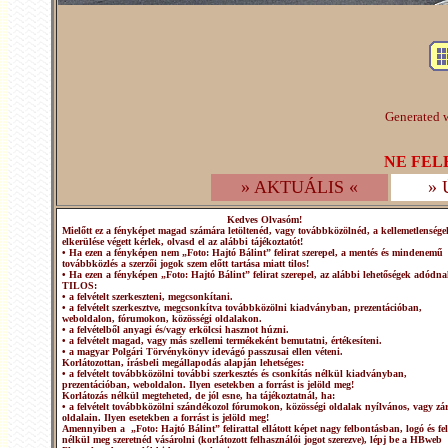
Generated w
NE FEL
» AKTUÁLIS «
»
Kedves Olvasóm!
Mielőtt ez a fényképet magad számára letöltenéd, vagy továbbközölnéd, a kellemetlensége
elkerülése végett kérlek, olvasd el az alábbi tájékoztatót!
• Ha ezen a fényképen nem „Foto: Hajtó Bálint” felirat szerepel, a mentés és mindenemű
továbbközlés a szerzői jogok szem előtt tartása miatt tilos!
• Ha ezen a fényképen „Foto: Hajtó Bálint” felirat szerepel, az alábbi lehetőségek adódna
TILOS:
• a felvételt szerkeszteni, megcsonkítani.
• a felvételt szerkesztve, megcsonkítva továbbközölni kiadványban, prezentációban,
weboldalon, fórumokon, közösségi oldalakon.
• a felvételből anyagi és/vagy erkölcsi hasznot húzni.
• a felvételt magad, vagy más szellemi termékeként bemutatni, értékesíteni.
• a magyar Polgári Törvénykönyv idevágó passzusai ellen véteni.
Korlátozottan, írásbeli megállapodás alapján lehetséges:
• a felvételt továbbközölni további szerkesztés és csonkítás nélkül kiadványban,
prezentációban, weboldalon. Ilyen esetekben a forrást is jelöld meg!
Korlátozás nélkül megteheted, de jól esne, ha tájékoztatnál, ha:
• a felvételt továbbközölni szándékozol fórumokon, közösségi oldalak nyílvános, vagy zár
oldalain. Ilyen esetekben a forrást is jelöld meg!
Amennyiben a „Foto: Hajtó Bálint” felirattal ellátott képet nagy felbontásban, logó és fel
nélkül meg szeretnéd vásárolni (korlátozott felhasználói jogot szerezve), lépj be a HBweb