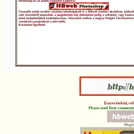
Photoshop-ba az alábbi bannerre kattintva:
Visszaélés esetén további vásárlási lehetőségekről és a HBweb későbbi akcióiban, játékai
való részvételről lemondtál, a megjelenített kép eltüntetését pedig a weboldal, vagy közöss
oldal üzemeltetőjénél kezdeményezem. Súlyosabb esetben a magyar Polgári Törvénykönyv
vonatkozó paragrafusai a mérvadók.
Köszönöm figyelmed.
Észrevételeid, v
Please send Your comments 
Megti