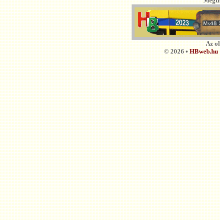
Megti
Az o
© 2026 •
HBweb.hu