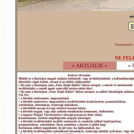
mx
Generated w
NE FEL
» AKTUÁLIS «
»
Kedves Olvasóm!
Mielőtt ez a fényképet magad számára letöltenéd, vagy továbbközölnéd, a kellemetlensége
elkerülése végett kérlek, olvasd el az alábbi tájékoztatót!
• Ha ezen a fényképen nem „Foto: Hajtó Bálint” felirat szerepel, a mentés és mindenemű
továbbközlés a szerzői jogok szem előtt tartása miatt tilos!
• Ha ezen a fényképen „Foto: Hajtó Bálint” felirat szerepel, az alábbi lehetőségek adódna
TILOS:
• a felvételt szerkeszteni, megcsonkítani.
• a felvételt szerkesztve, megcsonkítva továbbközölni kiadványban, prezentációban,
weboldalon, fórumokon, közösségi oldalakon.
• a felvételből anyagi és/vagy erkölcsi hasznot húzni.
• a felvételt magad, vagy más szellemi termékeként bemutatni, értékesíteni.
• a magyar Polgári Törvénykönyv idevágó passzusai ellen véteni.
Korlátozottan, írásbeli megállapodás alapján lehetséges:
• a felvételt továbbközölni további szerkesztés és csonkítás nélkül kiadványban,
prezentációban, weboldalon. Ilyen esetekben a forrást is jelöld meg!
Korlátozás nélkül megteheted, de jól esne, ha tájékoztatnál, ha:
• a felvételt továbbközölni szándékozol fórumokon, közösségi oldalak nyílvános, vagy zár