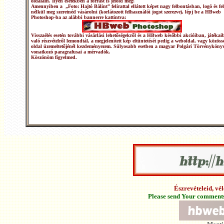
oldalain. Ilyen esetekben a forrást is jelöld meg!
Amennyiben a „Foto: Hajtó Bálint” felirattal ellátott képet nagy felbontásban, logó és fel
nélkül meg szeretnéd vásárolni (korlátozott felhasználói jogot szerezve), lépj be a HBweb
Photoshop-ba az alábbi bannerre kattintva:
Visszaélés esetén további vásárlási lehetőségekről és a HBweb későbbi akcióiban, játékai
való részvételről lemondtál, a megjelenített kép eltüntetését pedig a weboldal, vagy közöss
oldal üzemeltetőjénél kezdeményezem. Súlyosabb esetben a magyar Polgári Törvénykönyv
vonatkozó paragrafusai a mérvadók.
Köszönöm figyelmed.
Észrevételeid, v
Please send Your comments 