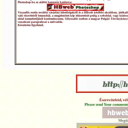
Photoshop-ba az alábbi bannerre kattintva:
Visszaélés esetén további vásárlási lehetőségekről és a HBweb későbbi akcióiban, játékai
való részvételről lemondtál, a megjelenített kép eltüntetését pedig a weboldal, vagy közöss
oldal üzemeltetőjénél kezdeményezem. Súlyosabb esetben a magyar Polgári Törvénykönyv
vonatkozó paragrafusai a mérvadók.
Köszönöm figyelmed.
Észrevételeid, v
Please send Your comments 
Megti