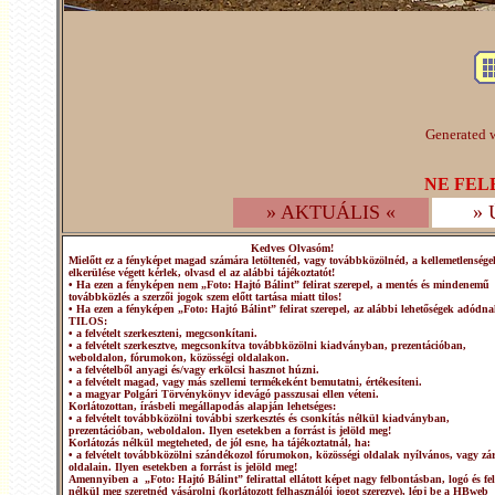
Generated w
NE FEL
» AKTUÁLIS «
»
Kedves Olvasóm!
Mielőtt ez a fényképet magad számára letöltenéd, vagy továbbközölnéd, a kellemetlensége
elkerülése végett kérlek, olvasd el az alábbi tájékoztatót!
• Ha ezen a fényképen nem „Foto: Hajtó Bálint” felirat szerepel, a mentés és mindenemű
továbbközlés a szerzői jogok szem előtt tartása miatt tilos!
• Ha ezen a fényképen „Foto: Hajtó Bálint” felirat szerepel, az alábbi lehetőségek adódna
TILOS:
• a felvételt szerkeszteni, megcsonkítani.
• a felvételt szerkesztve, megcsonkítva továbbközölni kiadványban, prezentációban,
weboldalon, fórumokon, közösségi oldalakon.
• a felvételből anyagi és/vagy erkölcsi hasznot húzni.
• a felvételt magad, vagy más szellemi termékeként bemutatni, értékesíteni.
• a magyar Polgári Törvénykönyv idevágó passzusai ellen véteni.
Korlátozottan, írásbeli megállapodás alapján lehetséges:
• a felvételt továbbközölni további szerkesztés és csonkítás nélkül kiadványban,
prezentációban, weboldalon. Ilyen esetekben a forrást is jelöld meg!
Korlátozás nélkül megteheted, de jól esne, ha tájékoztatnál, ha:
• a felvételt továbbközölni szándékozol fórumokon, közösségi oldalak nyílvános, vagy zár
oldalain. Ilyen esetekben a forrást is jelöld meg!
Amennyiben a „Foto: Hajtó Bálint” felirattal ellátott képet nagy felbontásban, logó és fel
nélkül meg szeretnéd vásárolni (korlátozott felhasználói jogot szerezve), lépj be a HBweb