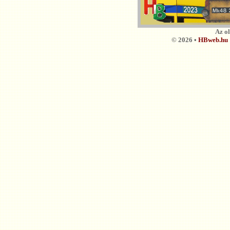
Az o
© 2026 •
HBweb.hu