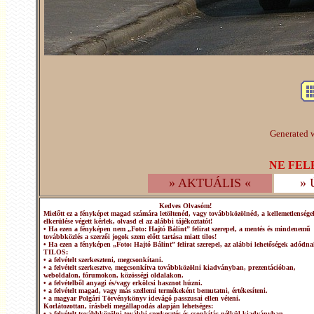
Generated w
NE FEL
» AKTUÁLIS «
»
Kedves Olvasóm!
Mielőtt ez a fényképet magad számára letöltenéd, vagy továbbközölnéd, a kellemetlensége
elkerülése végett kérlek, olvasd el az alábbi tájékoztatót!
• Ha ezen a fényképen nem „Foto: Hajtó Bálint” felirat szerepel, a mentés és mindenemű
továbbközlés a szerzői jogok szem előtt tartása miatt tilos!
• Ha ezen a fényképen „Foto: Hajtó Bálint” felirat szerepel, az alábbi lehetőségek adódna
TILOS:
• a felvételt szerkeszteni, megcsonkítani.
• a felvételt szerkesztve, megcsonkítva továbbközölni kiadványban, prezentációban,
weboldalon, fórumokon, közösségi oldalakon.
• a felvételből anyagi és/vagy erkölcsi hasznot húzni.
• a felvételt magad, vagy más szellemi termékeként bemutatni, értékesíteni.
• a magyar Polgári Törvénykönyv idevágó passzusai ellen véteni.
Korlátozottan, írásbeli megállapodás alapján lehetséges:
• a felvételt továbbközölni további szerkesztés és csonkítás nélkül kiadványban,