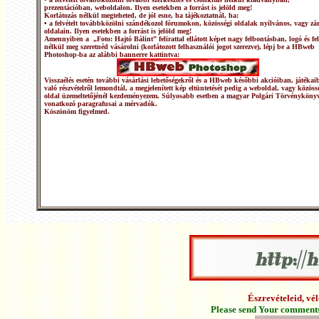
prezentációban, weboldalon. Ilyen esetekben a forrást is jelöld meg!
Korlátozás nélkül megteheted, de jól esne, ha tájékoztatnál, ha:
• a felvételt továbbközölni szándékozol fórumokon, közösségi oldalak nyílvános, vagy zár
oldalain. Ilyen esetekben a forrást is jelöld meg!
Amennyiben a „Foto: Hajtó Bálint” felirattal ellátott képet nagy felbontásban, logó és fel
nélkül meg szeretnéd vásárolni (korlátozott felhasználói jogot szerezve), lépj be a HBweb
Photoshop-ba az alábbi bannerre kattintva:
Visszaélés esetén további vásárlási lehetőségekről és a HBweb későbbi akcióiban, játékai
való részvételről lemondtál, a megjelenített kép eltüntetését pedig a weboldal, vagy közöss
oldal üzemeltetőjénél kezdeményezem. Súlyosabb esetben a magyar Polgári Törvénykönyv
vonatkozó paragrafusai a mérvadók.
Köszönöm figyelmed.
Észrevételeid, v
Please send Your comments 