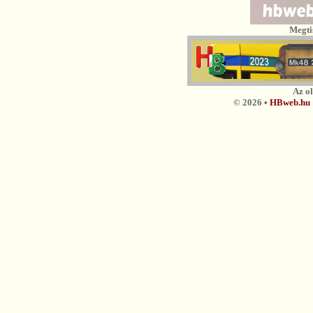
Megti
Az o
© 2026 •
HBweb.hu