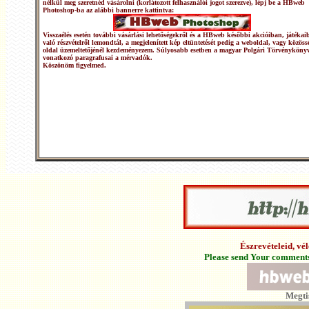
nélkül meg szeretnéd vásárolni (korlátozott felhasználói jogot szerezve), lépj be a HBweb
Photoshop-ba az alábbi bannerre kattintva:
Visszaélés esetén további vásárlási lehetőségekről és a HBweb későbbi akcióiban, játékai
való részvételről lemondtál, a megjelenített kép eltüntetését pedig a weboldal, vagy közöss
oldal üzemeltetőjénél kezdeményezem. Súlyosabb esetben a magyar Polgári Törvénykönyv
vonatkozó paragrafusai a mérvadók.
Köszönöm figyelmed.
Észrevételeid, v
Please send Your comments 
Megti