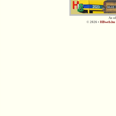
Az o
© 2026 •
HBweb.hu