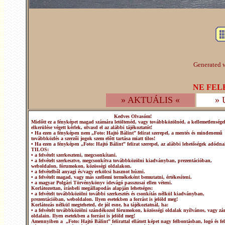
Generated w
NE FEL
» AKTUÁLIS «
»
Kedves Olvasóm!
Mielőtt ez a fényképet magad számára letöltenéd, vagy továbbközölnéd, a kellemetlensége
elkerülése végett kérlek, olvasd el az alábbi tájékoztatót!
• Ha ezen a fényképen nem „Foto: Hajtó Bálint” felirat szerepel, a mentés és mindenemű
továbbközlés a szerzői jogok szem előtt tartása miatt tilos!
• Ha ezen a fényképen „Foto: Hajtó Bálint” felirat szerepel, az alábbi lehetőségek adódna
TILOS:
• a felvételt szerkeszteni, megcsonkítani.
• a felvételt szerkesztve, megcsonkítva továbbközölni kiadványban, prezentációban,
weboldalon, fórumokon, közösségi oldalakon.
• a felvételből anyagi és/vagy erkölcsi hasznot húzni.
• a felvételt magad, vagy más szellemi termékeként bemutatni, értékesíteni.
• a magyar Polgári Törvénykönyv idevágó passzusai ellen véteni.
Korlátozottan, írásbeli megállapodás alapján lehetséges:
• a felvételt továbbközölni további szerkesztés és csonkítás nélkül kiadványban,
prezentációban, weboldalon. Ilyen esetekben a forrást is jelöld meg!
Korlátozás nélkül megteheted, de jól esne, ha tájékoztatnál, ha:
• a felvételt továbbközölni szándékozol fórumokon, közösségi oldalak nyílvános, vagy zár
oldalain. Ilyen esetekben a forrást is jelöld meg!
Amennyiben a „Foto: Hajtó Bálint” felirattal ellátott képet nagy felbontásban, logó és fel