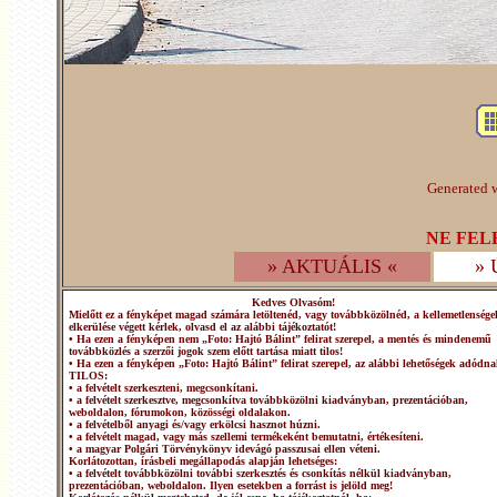
Generated w
NE FEL
» AKTUÁLIS «
»
Kedves Olvasóm!
Mielőtt ez a fényképet magad számára letöltenéd, vagy továbbközölnéd, a kellemetlensége
elkerülése végett kérlek, olvasd el az alábbi tájékoztatót!
• Ha ezen a fényképen nem „Foto: Hajtó Bálint” felirat szerepel, a mentés és mindenemű
továbbközlés a szerzői jogok szem előtt tartása miatt tilos!
• Ha ezen a fényképen „Foto: Hajtó Bálint” felirat szerepel, az alábbi lehetőségek adódna
TILOS:
• a felvételt szerkeszteni, megcsonkítani.
• a felvételt szerkesztve, megcsonkítva továbbközölni kiadványban, prezentációban,
weboldalon, fórumokon, közösségi oldalakon.
• a felvételből anyagi és/vagy erkölcsi hasznot húzni.
• a felvételt magad, vagy más szellemi termékeként bemutatni, értékesíteni.
• a magyar Polgári Törvénykönyv idevágó passzusai ellen véteni.
Korlátozottan, írásbeli megállapodás alapján lehetséges:
• a felvételt továbbközölni további szerkesztés és csonkítás nélkül kiadványban,
prezentációban, weboldalon. Ilyen esetekben a forrást is jelöld meg!