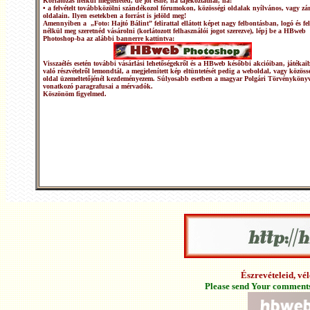
Korlátozás nélkül megteheted, de jól esne, ha tájékoztatnál, ha:
• a felvételt továbbközölni szándékozol fórumokon, közösségi oldalak nyílvános, vagy zár
oldalain. Ilyen esetekben a forrást is jelöld meg!
Amennyiben a „Foto: Hajtó Bálint” felirattal ellátott képet nagy felbontásban, logó és fel
nélkül meg szeretnéd vásárolni (korlátozott felhasználói jogot szerezve), lépj be a HBweb
Photoshop-ba az alábbi bannerre kattintva:
Visszaélés esetén további vásárlási lehetőségekről és a HBweb későbbi akcióiban, játékai
való részvételről lemondtál, a megjelenített kép eltüntetését pedig a weboldal, vagy közöss
oldal üzemeltetőjénél kezdeményezem. Súlyosabb esetben a magyar Polgári Törvénykönyv
vonatkozó paragrafusai a mérvadók.
Köszönöm figyelmed.
Észrevételeid, v
Please send Your comments 