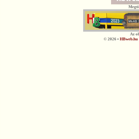
Megti
Az o
© 2026 •
HBweb.hu