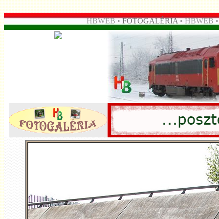
HBWEB •
FOTOGALÉRIA
• HBWEB 