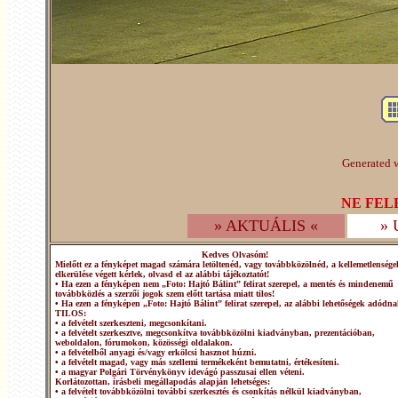
Generated w
NE FEL
» AKTUÁLIS «
»
Kedves Olvasóm!
Mielőtt ez a fényképet magad számára letöltenéd, vagy továbbközölnéd, a kellemetlensége
elkerülése végett kérlek, olvasd el az alábbi tájékoztatót!
• Ha ezen a fényképen nem „Foto: Hajtó Bálint” felirat szerepel, a mentés és mindenemű
továbbközlés a szerzői jogok szem előtt tartása miatt tilos!
• Ha ezen a fényképen „Foto: Hajtó Bálint” felirat szerepel, az alábbi lehetőségek adódna
TILOS:
• a felvételt szerkeszteni, megcsonkítani.
• a felvételt szerkesztve, megcsonkítva továbbközölni kiadványban, prezentációban,
weboldalon, fórumokon, közösségi oldalakon.
• a felvételből anyagi és/vagy erkölcsi hasznot húzni.
• a felvételt magad, vagy más szellemi termékeként bemutatni, értékesíteni.
• a magyar Polgári Törvénykönyv idevágó passzusai ellen véteni.
Korlátozottan, írásbeli megállapodás alapján lehetséges:
• a felvételt továbbközölni további szerkesztés és csonkítás nélkül kiadványban,