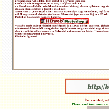
prezentációban, weboldalon. Ilyen esetekben a forrást is jelöld meg!
Korlátozás nélkül megteheted, de jól esne, ha tájékoztatnál, ha:
• a felvételt továbbközölni szándékozol fórumokon, közösségi oldalak nyílvános, vagy zár
oldalain. Ilyen esetekben a forrást is jelöld meg!
Amennyiben a „Foto: Hajtó Bálint” felirattal ellátott képet nagy felbontásban, logó és fel
nélkül meg szeretnéd vásárolni (korlátozott felhasználói jogot szerezve), lépj be a HBweb
Photoshop-ba az alábbi bannerre kattintva:
Visszaélés esetén további vásárlási lehetőségekről és a HBweb későbbi akcióiban, játékai
való részvételről lemondtál, a megjelenített kép eltüntetését pedig a weboldal, vagy közöss
oldal üzemeltetőjénél kezdeményezem. Súlyosabb esetben a magyar Polgári Törvénykönyv
vonatkozó paragrafusai a mérvadók.
Köszönöm figyelmed.
Észrevételeid, v
Please send Your comments 