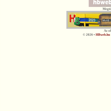
Megti
Az o
© 2026 •
HBweb.hu