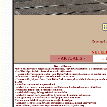
Generated w
NE FEL
» AKTUÁLIS «
»
Kedves Olvasóm!
Mielőtt ez a fényképet magad számára letöltenéd, vagy továbbközölnéd, a kellemetlensége
elkerülése végett kérlek, olvasd el az alábbi tájékoztatót!
• Ha ezen a fényképen nem „Foto: Hajtó Bálint” felirat szerepel, a mentés és mindenemű
továbbközlés a szerzői jogok szem előtt tartása miatt tilos!
• Ha ezen a fényképen „Foto: Hajtó Bálint” felirat szerepel, az alábbi lehetőségek adódna
TILOS:
• a felvételt szerkeszteni, megcsonkítani.
• a felvételt szerkesztve, megcsonkítva továbbközölni kiadványban, prezentációban,
weboldalon, fórumokon, közösségi oldalakon.
• a felvételből anyagi és/vagy erkölcsi hasznot húzni.
• a felvételt magad, vagy más szellemi termékeként bemutatni, értékesíteni.
• a magyar Polgári Törvénykönyv idevágó passzusai ellen véteni.
Korlátozottan, írásbeli megállapodás alapján lehetséges:
• a felvételt továbbközölni további szerkesztés és csonkítás nélkül kiadványban,
prezentációban, weboldalon. Ilyen esetekben a forrást is jelöld meg!