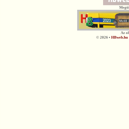
Megti
Az o
© 2026 •
HBweb.hu