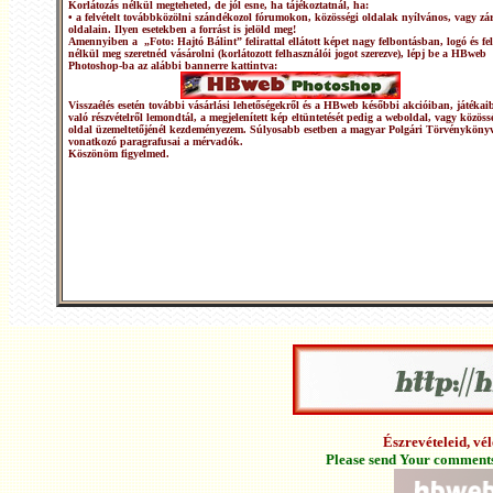
Korlátozás nélkül megteheted, de jól esne, ha tájékoztatnál, ha:
• a felvételt továbbközölni szándékozol fórumokon, közösségi oldalak nyílvános, vagy zár
oldalain. Ilyen esetekben a forrást is jelöld meg!
Amennyiben a „Foto: Hajtó Bálint” felirattal ellátott képet nagy felbontásban, logó és fel
nélkül meg szeretnéd vásárolni (korlátozott felhasználói jogot szerezve), lépj be a HBweb
Photoshop-ba az alábbi bannerre kattintva:
Visszaélés esetén további vásárlási lehetőségekről és a HBweb későbbi akcióiban, játékai
való részvételről lemondtál, a megjelenített kép eltüntetését pedig a weboldal, vagy közöss
oldal üzemeltetőjénél kezdeményezem. Súlyosabb esetben a magyar Polgári Törvénykönyv
vonatkozó paragrafusai a mérvadók.
Köszönöm figyelmed.
Észrevételeid, v
Please send Your comments 