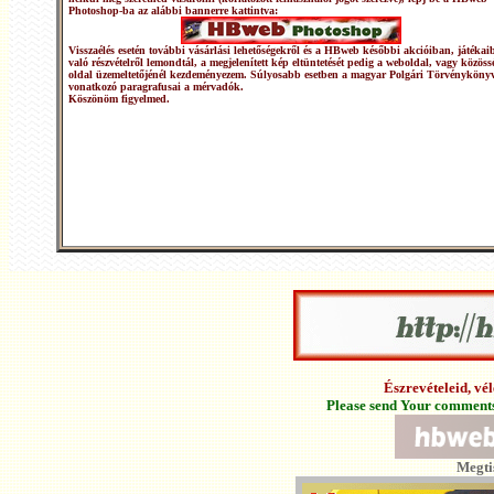
Photoshop-ba az alábbi bannerre kattintva:
Visszaélés esetén további vásárlási lehetőségekről és a HBweb későbbi akcióiban, játékai
való részvételről lemondtál, a megjelenített kép eltüntetését pedig a weboldal, vagy közöss
oldal üzemeltetőjénél kezdeményezem. Súlyosabb esetben a magyar Polgári Törvénykönyv
vonatkozó paragrafusai a mérvadók.
Köszönöm figyelmed.
Észrevételeid, v
Please send Your comments 
Megti