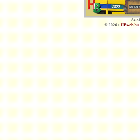
Az o
© 2026 •
HBweb.hu