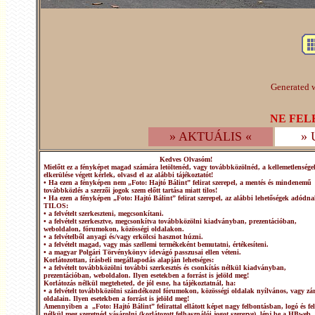
Generated w
NE FEL
» AKTUÁLIS «
»
Kedves Olvasóm!
Mielőtt ez a fényképet magad számára letöltenéd, vagy továbbközölnéd, a kellemetlensége
elkerülése végett kérlek, olvasd el az alábbi tájékoztatót!
• Ha ezen a fényképen nem „Foto: Hajtó Bálint” felirat szerepel, a mentés és mindenemű
továbbközlés a szerzői jogok szem előtt tartása miatt tilos!
• Ha ezen a fényképen „Foto: Hajtó Bálint” felirat szerepel, az alábbi lehetőségek adódna
TILOS:
• a felvételt szerkeszteni, megcsonkítani.
• a felvételt szerkesztve, megcsonkítva továbbközölni kiadványban, prezentációban,
weboldalon, fórumokon, közösségi oldalakon.
• a felvételből anyagi és/vagy erkölcsi hasznot húzni.
• a felvételt magad, vagy más szellemi termékeként bemutatni, értékesíteni.
• a magyar Polgári Törvénykönyv idevágó passzusai ellen véteni.
Korlátozottan, írásbeli megállapodás alapján lehetséges:
• a felvételt továbbközölni további szerkesztés és csonkítás nélkül kiadványban,
prezentációban, weboldalon. Ilyen esetekben a forrást is jelöld meg!
Korlátozás nélkül megteheted, de jól esne, ha tájékoztatnál, ha:
• a felvételt továbbközölni szándékozol fórumokon, közösségi oldalak nyílvános, vagy zár
oldalain. Ilyen esetekben a forrást is jelöld meg!
Amennyiben a „Foto: Hajtó Bálint” felirattal ellátott képet nagy felbontásban, logó és fel
nélkül meg szeretnéd vásárolni (korlátozott felhasználói jogot szerezve), lépj be a HBweb