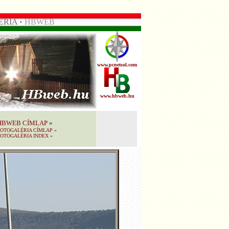
ÉRIA
• HBWEB
www.pcnetsol.com
www.hbweb.hu
HBWEB CÍMLAP
»
FOTOGALÉRIA CÍMLAP
»
OTOGALÉRIA INDEX
»