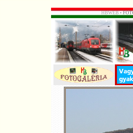
HBWEB •
FOT