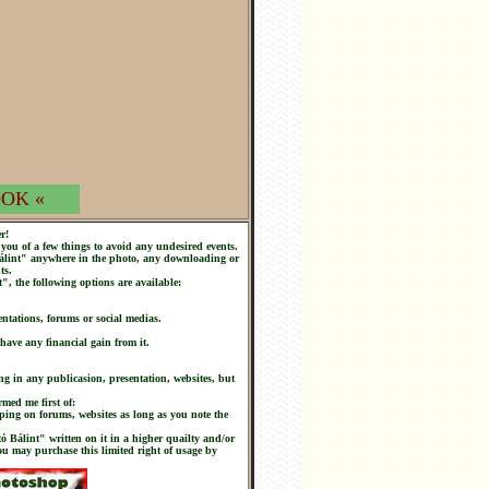
OK «
r!
you of a few things to avoid any undesired events.
 Bálint" anywhere in the photo, any downloading or
ts.
t", the following options are available:
ntations, forums or social medias.
 have any financial gain from it.
ng in any publicasion, presentation, websites, but
rmed me first of:
ping on forums, websites as long as you note the
tó Bálint" written on it in a higher quailty and/or
you may purchase this limited right of usage by