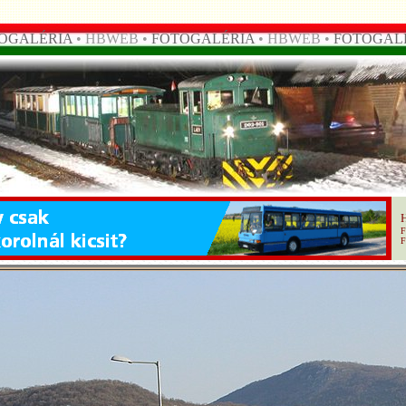
OGALÉRIA
• HBWEB •
FOTOGALÉRIA
• HBWEB •
FOTOGAL
F