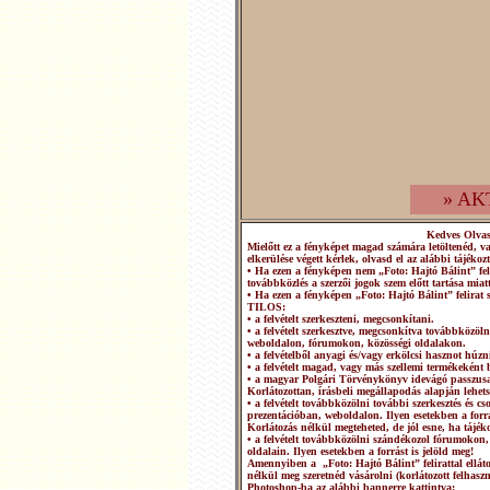
» AK
Kedves Olva
Mielőtt ez a fényképet magad számára letöltenéd, v
elkerülése végett kérlek, olvasd el az alábbi tájékozt
• Ha ezen a fényképen nem „Foto: Hajtó Bálint” fel
továbbközlés a szerzői jogok szem előtt tartása miatt
• Ha ezen a fényképen „Foto: Hajtó Bálint” felirat 
TILOS:
• a felvételt szerkeszteni, megcsonkítani.
• a felvételt szerkesztve, megcsonkítva továbbközö
weboldalon, fórumokon, közösségi oldalakon.
• a felvételből anyagi és/vagy erkölcsi hasznot húzn
• a felvételt magad, vagy más szellemi termékeként b
• a magyar Polgári Törvénykönyv idevágó passzusai
Korlátozottan, írásbeli megállapodás alapján lehets
• a felvételt továbbközölni további szerkesztés és 
prezentációban, weboldalon. Ilyen esetekben a forrá
Korlátozás nélkül megteheted, de jól esne, ha tájéko
• a felvételt továbbközölni szándékozol fórumokon,
oldalain. Ilyen esetekben a forrást is jelöld meg!
Amennyiben a „Foto: Hajtó Bálint” felirattal ellátot
nélkül meg szeretnéd vásárolni (korlátozott felhasz
Photoshop-ba az alábbi bannerre kattintva: