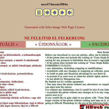
nwx474urom1804a
Generated with Arles Image Web Page Creator
NE FELEJTSD EL FELKERESNI:
TUÁLIS «
» ÚJDONSÁGOK «
» FACEBO
sóm!
Dear Reade
agy továbbközölnéd, a kellemetlenségek
Before you download or save my photos, allow me to inform 
atót!
• If the photo does not include the writing of "Foto: Hajtó
irat szerepel, a mentés és mindenemű
saving for any purpose is forbidden due to owner's copyrigh
 tilos!
• If the photo does include the writing of "Foto: Hajtó Bálin
szerepel, az alábbi lehetőségek adódnak:
FORBIDDEN USAGES:
• any alterations, including cropping or modifications.
• re-publish with any changes or cropping on websites, prese
lni kiadványban, prezentációban,
• to resell or gain any financial advantage by use there of.
• to present it as your own or claim for artistic rights and/or
i.
• to not abide by Hungarian law.
emutatni, értékesíteni.
By limited use by written agreement:
 ellen véteni.
• You may reuse the photo without any alterations or croppi
éges:
you must note the source.
csonkítás nélkül kiadványban,
Use without any limitations, but it would be nice if you info
st is jelöld meg!
• re-publish the photo without any changes to it or any crop
ztatnál, ha:
source next to it.
 közösségi oldalak nyílvános, vagy zárt
If you would like to gain right to use photo with "Foto: Haj
larger version of the photo without writing and logo on it, 
t képet nagy felbontásban, logó és felirat
going to HBweb Photoshop by the use of the following link:
nálói jogot szerezve), lépj be a HBweb