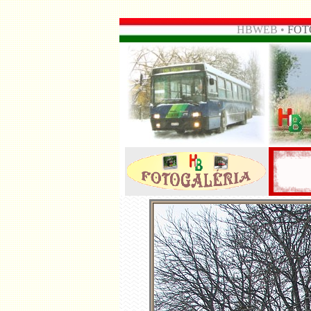
HBWEB •
FOT