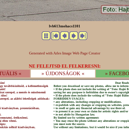
lvb613mohacs1101
Generated with Arles Image Web Page Creator
NE FELEJTSD EL FELKERESNI:
TUÁLIS «
» ÚJDONSÁGOK «
» FACEBO
sóm!
Dear Reade
agy továbbközölnéd, a kellemetlenségek
Before you download or save my photos, allow me to inform 
atót!
• If the photo does not include the writing of "Foto: Hajtó
irat szerepel, a mentés és mindenemű
saving for any purpose is forbidden due to owner's copyrigh
 tilos!
• If the photo does include the writing of "Foto: Hajtó Bálin
szerepel, az alábbi lehetőségek adódnak:
FORBIDDEN USAGES:
• any alterations, including cropping or modifications.
• re-publish with any changes or cropping on websites, prese
lni kiadványban, prezentációban,
• to resell or gain any financial advantage by use there of.
• to present it as your own or claim for artistic rights and/or
i.
• to not abide by Hungarian law.
emutatni, értékesíteni.
By limited use by written agreement:
 ellen véteni.
• You may reuse the photo without any alterations or croppi
éges:
you must note the source.
csonkítás nélkül kiadványban,
Use without any limitations, but it would be nice if you info