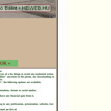
OK «
r!
you of a few things to avoid any undesired events.
 Bálint" anywhere in the photo, any downloading or
ts.
t", the following options are available:
ntations, forums or social medias.
 have any financial gain from it.
ng in any publicasion, presentation, websites, but
rmed me first of: