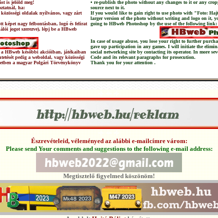
st is jelöld meg!
• re-publish the photo without any changes to it or any crop
ztatnál, ha:
source next to it.
 közösségi oldalak nyílvános, vagy zárt
If you would like to gain right to use photo with "Foto: Haj
larger version of the photo without writing and logo on it, 
t képet nagy felbontásban, logó és felirat
going to HBweb Photoshop by the use of the following link:
nálói jogot szerezve), lépj be a HBweb
In case of usage abuse, you lose your right to further pur
gave up participation in any games. I will initiate the elimi
 és a HBweb későbbi akcióiban, játékaiban
social networking site by contacting its operator. In more sev
üntetését pedig a weboldal, vagy közösségi
Code and its relevant paragraphs for prosecution.
setben a magyar Polgári Törvénykönyv
Thank you for your attention .
Észrevételeid, véleményed az alábbi e-mailcímre várom:
Please send Your comments and suggestions to the following e-mail address:
Megtisztelő figyelmed köszönöm!