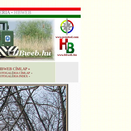
ÉRIA
• HBWEB
www.pcnetsol.com
www.hbweb.hu
HBWEB CÍMLAP
»
FOTOGALÉRIA CÍMLAP
»
OTOGALÉRIA INDEX
»