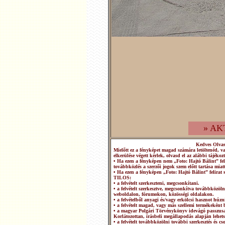
» AK
Kedves Olva
Mielőtt ez a fényképet magad számára letöltenéd, v
elkerülése végett kérlek, olvasd el az alábbi tájékozt
• Ha ezen a fényképen nem „Foto: Hajtó Bálint” fel
továbbközlés a szerzői jogok szem előtt tartása miatt
• Ha ezen a fényképen „Foto: Hajtó Bálint” felirat 
TILOS:
• a felvételt szerkeszteni, megcsonkítani.
• a felvételt szerkesztve, megcsonkítva továbbközö
weboldalon, fórumokon, közösségi oldalakon.
• a felvételből anyagi és/vagy erkölcsi hasznot húzn
• a felvételt magad, vagy más szellemi termékeként b
• a magyar Polgári Törvénykönyv idevágó passzusai
Korlátozottan, írásbeli megállapodás alapján lehets
• a felvételt továbbközölni további szerkesztés és 