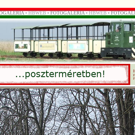
OGALÉRIA
• HBWEB •
FOTOGALÉRIA
• HBWEB •
FOTOGAL
F