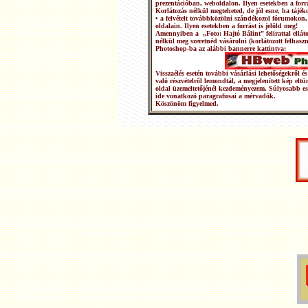
prezentációban, weboldalon. Ilyen esetekben a forrá
Korlátozás nélkül megteheted, de jól esne, ha tájéko
• a felvételt továbbközölni szándékozol fórumokon,
oldalain. Ilyen esetekben a forrást is jelöld meg!
Amennyiben a „Foto: Hajtó Bálint” felirattal ellátot
nélkül meg szeretnéd vásárolni (korlátozott felhasz
Photoshop-ba az alábbi bannerre kattintva:
Visszaélés esetén további vásárlási lehetőségekről
való részvételről lemondtál, a megjelenített kép elt
oldal üzemeltetőjénél kezdeményezem. Súlyosabb e
ide vonatkozó paragrafusai a mérvadók.
Köszönöm figyelmed.