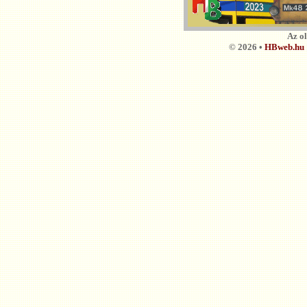
Az o
© 2026 •
HBweb.hu