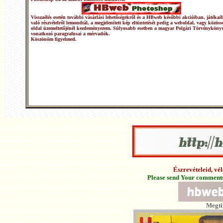
Visszaélés esetén további vásárlási lehetőségekről és a HBweb későbbi akcióiban, játékai
való részvételről lemondtál, a megjelenített kép eltüntetését pedig a weboldal, vagy közöss
oldal üzemeltetőjénél kezdeményezem. Súlyosabb esetben a magyar Polgári Törvénykönyv
vonatkozó paragrafusai a mérvadók.
Köszönöm figyelmed.
Észrevételeid, v
Please send Your comments 
Megti