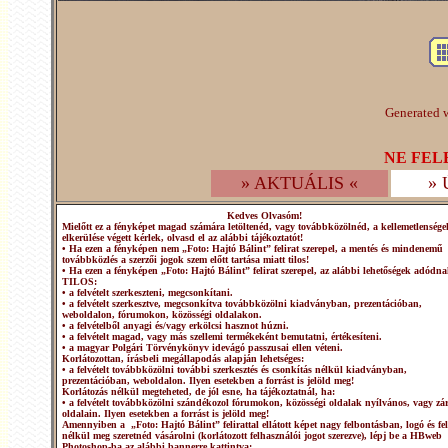
Generated w
NE FEL
» AKTUÁLIS «
»
Kedves Olvasóm!
Mielőtt ez a fényképet magad számára letöltenéd, vagy továbbközölnéd, a kellemetlensége
elkerülése végett kérlek, olvasd el az alábbi tájékoztatót!
• Ha ezen a fényképen nem „Foto: Hajtó Bálint” felirat szerepel, a mentés és mindenemű
továbbközlés a szerzői jogok szem előtt tartása miatt tilos!
• Ha ezen a fényképen „Foto: Hajtó Bálint” felirat szerepel, az alábbi lehetőségek adódna
TILOS:
• a felvételt szerkeszteni, megcsonkítani.
• a felvételt szerkesztve, megcsonkítva továbbközölni kiadványban, prezentációban,
weboldalon, fórumokon, közösségi oldalakon.
• a felvételből anyagi és/vagy erkölcsi hasznot húzni.
• a felvételt magad, vagy más szellemi termékeként bemutatni, értékesíteni.
• a magyar Polgári Törvénykönyv idevágó passzusai ellen véteni.
Korlátozottan, írásbeli megállapodás alapján lehetséges:
• a felvételt továbbközölni további szerkesztés és csonkítás nélkül kiadványban,
prezentációban, weboldalon. Ilyen esetekben a forrást is jelöld meg!
Korlátozás nélkül megteheted, de jól esne, ha tájékoztatnál, ha:
• a felvételt továbbközölni szándékozol fórumokon, közösségi oldalak nyílvános, vagy zár
oldalain. Ilyen esetekben a forrást is jelöld meg!
Amennyiben a „Foto: Hajtó Bálint” felirattal ellátott képet nagy felbontásban, logó és fel
nélkül meg szeretnéd vásárolni (korlátozott felhasználói jogot szerezve), lépj be a HBweb
Photoshop-ba az alábbi bannerre kattintva: