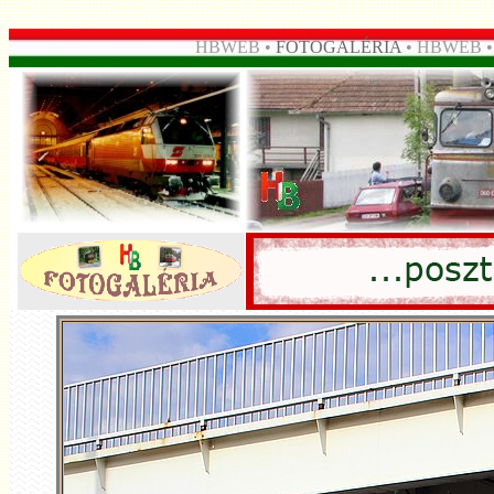
HBWEB •
FOTOGALÉRIA
• HBWEB 