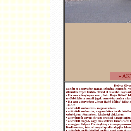
» AK
Kedves Olva
Mielőtt ez a fényképet magad számára letöltenéd, v
elkerülése végett kérlek, olvasd el az alábbi tájékozt
• Ha ezen a fényképen nem „Foto: Hajtó Bálint” fel
továbbközlés a szerzői jogok szem előtt tartása miatt
• Ha ezen a fényképen „Foto: Hajtó Bálint” felirat 
TILOS:
• a felvételt szerkeszteni, megcsonkítani.
• a felvételt szerkesztve, megcsonkítva továbbközö
weboldalon, fórumokon, közösségi oldalakon.
• a felvételből anyagi és/vagy erkölcsi hasznot húzn
• a felvételt magad, vagy más szellemi termékeként b
• a magyar Polgári Törvénykönyv idevágó passzusai
Korlátozottan, írásbeli megállapodás alapján lehets
• a felvételt továbbközölni további szerkesztés és 