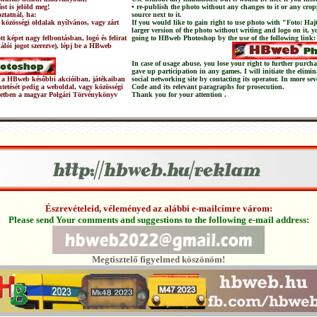
st is jelöld meg!
• re-publish the photo without any changes to it or any crop
ztatnál, ha:
source next to it.
 közösségi oldalak nyílvános, vagy zárt
If you would like to gain right to use photo with "Foto: Haj
larger version of the photo without writing and logo on it, 
t képet nagy felbontásban, logó és felirat
going to HBweb Photoshop by the use of the following link:
nálói jogot szerezve), lépj be a HBweb
In case of usage abuse, you lose your right to further pur
gave up participation in any games. I will initiate the elimi
 és a HBweb későbbi akcióiban, játékaiban
social networking site by contacting its operator. In more sev
üntetését pedig a weboldal, vagy közösségi
Code and its relevant paragraphs for prosecution.
setben a magyar Polgári Törvénykönyv
Thank you for your attention .
Észrevételeid, véleményed az alábbi e-mailcímre várom:
Please send Your comments and suggestions to the following e-mail address:
Megtisztelő figyelmed köszönöm!