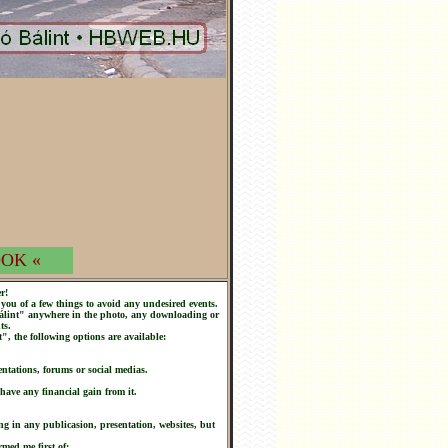
OK «
r!
you of a few things to avoid any undesired events.
 Bálint" anywhere in the photo, any downloading or
ts.
t", the following options are available:
ntations, forums or social medias.
 have any financial gain from it.
ng in any publicasion, presentation, websites, but
rmed me first of: