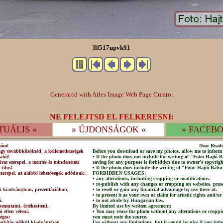
llf517upvk91
Generated with Arles Image Web Page Creator
NE FELEJTSD EL FELKERESNI:
TUÁLIS «
» ÚJDONSÁGOK «
» FACEBO
sóm!
Dear Reade
agy továbbközölnéd, a kellemetlenségek
Before you download or save my photos, allow me to inform 
atót!
• If the photo does not include the writing of "Foto: Hajtó
irat szerepel, a mentés és mindenemű
saving for any purpose is forbidden due to owner's copyrigh
 tilos!
• If the photo does include the writing of "Foto: Hajtó Bálin
szerepel, az alábbi lehetőségek adódnak:
FORBIDDEN USAGES:
• any alterations, including cropping or modifications.
• re-publish with any changes or cropping on websites, prese
lni kiadványban, prezentációban,
• to resell or gain any financial advantage by use there of.
• to present it as your own or claim for artistic rights and/or
i.
• to not abide by Hungarian law.
emutatni, értékesíteni.
By limited use by written agreement:
 ellen véteni.
• You may reuse the photo without any alterations or croppi
éges:
you must note the source.
csonkítás nélkül kiadványban,
Use without any limitations, but it would be nice if you info