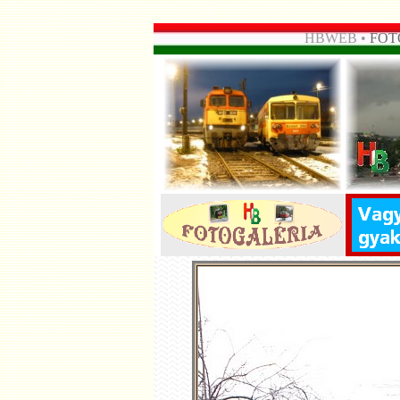
HBWEB •
FOT