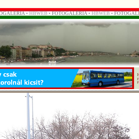
OGALÉRIA
• HBWEB •
FOTOGALÉRIA
• HBWEB •
FOTOGAL
F