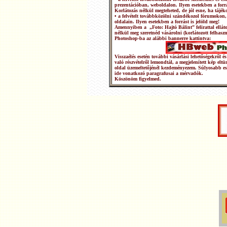
prezentációban, weboldalon. Ilyen esetekben a forrá
Korlátozás nélkül megteheted, de jól esne, ha tájéko
• a felvételt továbbközölni szándékozol fórumokon,
oldalain. Ilyen esetekben a forrást is jelöld meg!
Amennyiben a „Foto: Hajtó Bálint” felirattal ellátot
nélkül meg szeretnéd vásárolni (korlátozott felhasz
Photoshop-ba az alábbi bannerre kattintva:
Visszaélés esetén további vásárlási lehetőségekről
való részvételről lemondtál, a megjelenített kép elt
oldal üzemeltetőjénél kezdeményezem. Súlyosabb e
ide vonatkozó paragrafusai a mérvadók.
Köszönöm figyelmed.