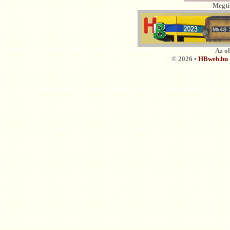
Megti
Az o
© 2026 •
HBweb.hu