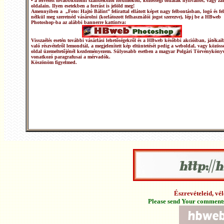
• a felvételt továbbközölni szándékozol fórumokon, közösségi oldalak nyílvános, vagy zár
oldalain. Ilyen esetekben a forrást is jelöld meg!
Amennyiben a „Foto: Hajtó Bálint” felirattal ellátott képet nagy felbontásban, logó és fel
nélkül meg szeretnéd vásárolni (korlátozott felhasználói jogot szerezve), lépj be a HBweb
Photoshop-ba az alábbi bannerre kattintva:
Visszaélés esetén további vásárlási lehetőségekről és a HBweb későbbi akcióiban, játékai
való részvételről lemondtál, a megjelenített kép eltüntetését pedig a weboldal, vagy közöss
oldal üzemeltetőjénél kezdeményezem. Súlyosabb esetben a magyar Polgári Törvénykönyv
vonatkozó paragrafusai a mérvadók.
Köszönöm figyelmed.
Észrevételeid, v
Please send Your comments 