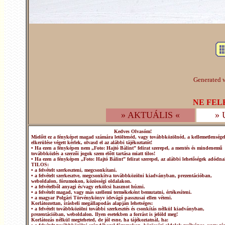
Generated w
NE FEL
» AKTUÁLIS «
»
Kedves Olvasóm!
Mielőtt ez a fényképet magad számára letöltenéd, vagy továbbközölnéd, a kellemetlensége
elkerülése végett kérlek, olvasd el az alábbi tájékoztatót!
• Ha ezen a fényképen nem „Foto: Hajtó Bálint” felirat szerepel, a mentés és mindenemű
továbbközlés a szerzői jogok szem előtt tartása miatt tilos!
• Ha ezen a fényképen „Foto: Hajtó Bálint” felirat szerepel, az alábbi lehetőségek adódna
TILOS:
• a felvételt szerkeszteni, megcsonkítani.
• a felvételt szerkesztve, megcsonkítva továbbközölni kiadványban, prezentációban,
weboldalon, fórumokon, közösségi oldalakon.
• a felvételből anyagi és/vagy erkölcsi hasznot húzni.
• a felvételt magad, vagy más szellemi termékeként bemutatni, értékesíteni.
• a magyar Polgári Törvénykönyv idevágó passzusai ellen véteni.
Korlátozottan, írásbeli megállapodás alapján lehetséges:
• a felvételt továbbközölni további szerkesztés és csonkítás nélkül kiadványban,
prezentációban, weboldalon. Ilyen esetekben a forrást is jelöld meg!
Korlátozás nélkül megteheted, de jól esne, ha tájékoztatnál, ha: