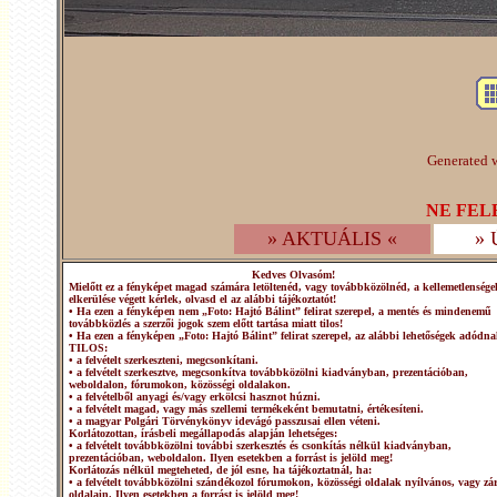
Generated w
NE FEL
» AKTUÁLIS «
»
Kedves Olvasóm!
Mielőtt ez a fényképet magad számára letöltenéd, vagy továbbközölnéd, a kellemetlensége
elkerülése végett kérlek, olvasd el az alábbi tájékoztatót!
• Ha ezen a fényképen nem „Foto: Hajtó Bálint” felirat szerepel, a mentés és mindenemű
továbbközlés a szerzői jogok szem előtt tartása miatt tilos!
• Ha ezen a fényképen „Foto: Hajtó Bálint” felirat szerepel, az alábbi lehetőségek adódna
TILOS:
• a felvételt szerkeszteni, megcsonkítani.
• a felvételt szerkesztve, megcsonkítva továbbközölni kiadványban, prezentációban,
weboldalon, fórumokon, közösségi oldalakon.
• a felvételből anyagi és/vagy erkölcsi hasznot húzni.
• a felvételt magad, vagy más szellemi termékeként bemutatni, értékesíteni.
• a magyar Polgári Törvénykönyv idevágó passzusai ellen véteni.
Korlátozottan, írásbeli megállapodás alapján lehetséges:
• a felvételt továbbközölni további szerkesztés és csonkítás nélkül kiadványban,
prezentációban, weboldalon. Ilyen esetekben a forrást is jelöld meg!
Korlátozás nélkül megteheted, de jól esne, ha tájékoztatnál, ha:
• a felvételt továbbközölni szándékozol fórumokon, közösségi oldalak nyílvános, vagy zár
oldalain. Ilyen esetekben a forrást is jelöld meg!