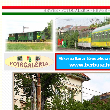
HBWEB •
FOTOGALÉRIA
• HBWEB 