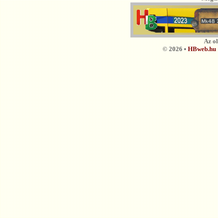
Az o
© 2026 •
HBweb.hu