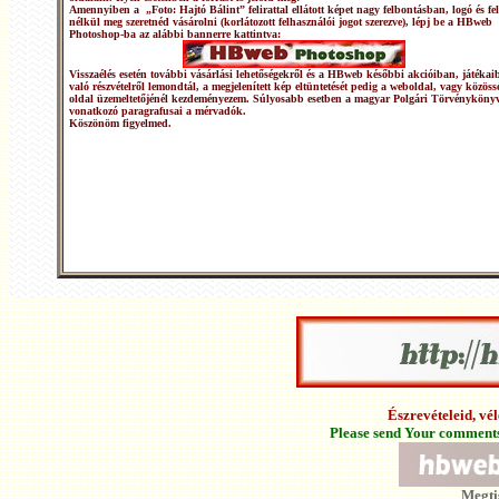
Amennyiben a „Foto: Hajtó Bálint” felirattal ellátott képet nagy felbontásban, logó és fel
nélkül meg szeretnéd vásárolni (korlátozott felhasználói jogot szerezve), lépj be a HBweb
Photoshop-ba az alábbi bannerre kattintva:
Visszaélés esetén további vásárlási lehetőségekről és a HBweb későbbi akcióiban, játékai
való részvételről lemondtál, a megjelenített kép eltüntetését pedig a weboldal, vagy közöss
oldal üzemeltetőjénél kezdeményezem. Súlyosabb esetben a magyar Polgári Törvénykönyv
vonatkozó paragrafusai a mérvadók.
Köszönöm figyelmed.
Észrevételeid, v
Please send Your comments 
Megti