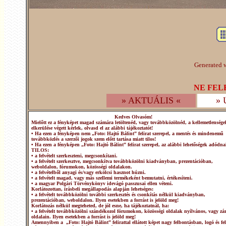
Generated w
NE FEL
» AKTUÁLIS «
»
Kedves Olvasóm!
Mielőtt ez a fényképet magad számára letöltenéd, vagy továbbközölnéd, a kellemetlensége
elkerülése végett kérlek, olvasd el az alábbi tájékoztatót!
• Ha ezen a fényképen nem „Foto: Hajtó Bálint” felirat szerepel, a mentés és mindenemű
továbbközlés a szerzői jogok szem előtt tartása miatt tilos!
• Ha ezen a fényképen „Foto: Hajtó Bálint” felirat szerepel, az alábbi lehetőségek adódna
TILOS:
• a felvételt szerkeszteni, megcsonkítani.
• a felvételt szerkesztve, megcsonkítva továbbközölni kiadványban, prezentációban,
weboldalon, fórumokon, közösségi oldalakon.
• a felvételből anyagi és/vagy erkölcsi hasznot húzni.
• a felvételt magad, vagy más szellemi termékeként bemutatni, értékesíteni.
• a magyar Polgári Törvénykönyv idevágó passzusai ellen véteni.
Korlátozottan, írásbeli megállapodás alapján lehetséges:
• a felvételt továbbközölni további szerkesztés és csonkítás nélkül kiadványban,
prezentációban, weboldalon. Ilyen esetekben a forrást is jelöld meg!
Korlátozás nélkül megteheted, de jól esne, ha tájékoztatnál, ha:
• a felvételt továbbközölni szándékozol fórumokon, közösségi oldalak nyílvános, vagy zár
oldalain. Ilyen esetekben a forrást is jelöld meg!
Amennyiben a „Foto: Hajtó Bálint” felirattal ellátott képet nagy felbontásban, logó és fel