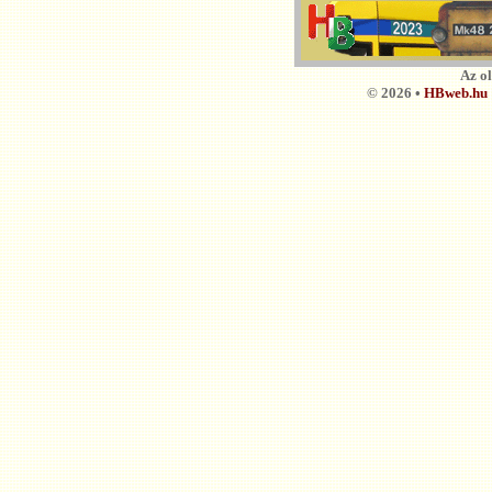
Az o
© 2026 •
HBweb.hu