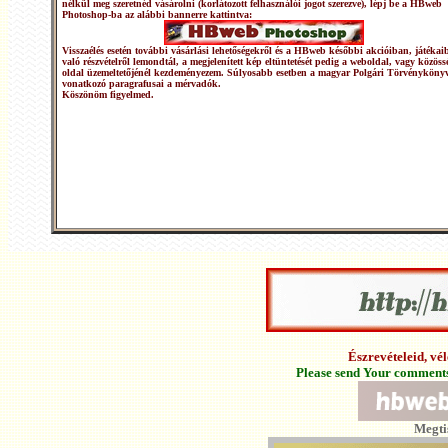
nélkül meg szeretnéd vásárolni (korlátozott felhasználói jogot szerezve), lépj be a HBweb
Photoshop-ba az alábbi bannerre kattintva:
Visszaélés esetén további vásárlási lehetőségekről és a HBweb későbbi akcióiban, játékai
való részvételről lemondtál, a megjelenített kép eltüntetését pedig a weboldal, vagy közöss
oldal üzemeltetőjénél kezdeményezem. Súlyosabb esetben a magyar Polgári Törvénykönyv
vonatkozó paragrafusai a mérvadók.
Köszönöm figyelmed.
Észrevételeid, v
Please send Your comments 
Megti