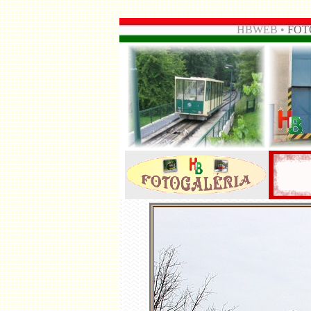
HBWEB •
FOT