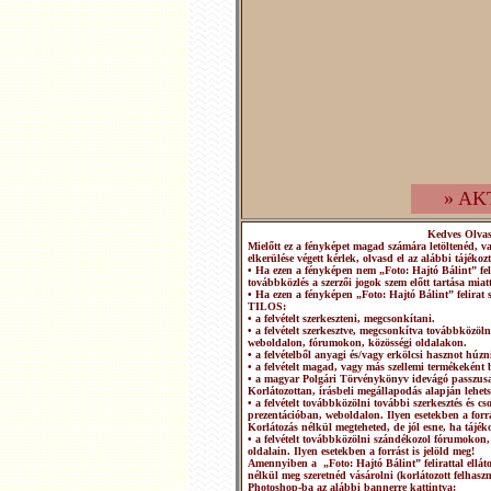
» AK
Kedves Olva
Mielőtt ez a fényképet magad számára letöltenéd, v
elkerülése végett kérlek, olvasd el az alábbi tájékozt
• Ha ezen a fényképen nem „Foto: Hajtó Bálint” fel
továbbközlés a szerzői jogok szem előtt tartása miatt
• Ha ezen a fényképen „Foto: Hajtó Bálint” felirat 
TILOS:
• a felvételt szerkeszteni, megcsonkítani.
• a felvételt szerkesztve, megcsonkítva továbbközö
weboldalon, fórumokon, közösségi oldalakon.
• a felvételből anyagi és/vagy erkölcsi hasznot húzn
• a felvételt magad, vagy más szellemi termékeként b
• a magyar Polgári Törvénykönyv idevágó passzusai
Korlátozottan, írásbeli megállapodás alapján lehets
• a felvételt továbbközölni további szerkesztés és 
prezentációban, weboldalon. Ilyen esetekben a forrá
Korlátozás nélkül megteheted, de jól esne, ha tájéko
• a felvételt továbbközölni szándékozol fórumokon,
oldalain. Ilyen esetekben a forrást is jelöld meg!
Amennyiben a „Foto: Hajtó Bálint” felirattal ellátot
nélkül meg szeretnéd vásárolni (korlátozott felhasz
Photoshop-ba az alábbi bannerre kattintva: