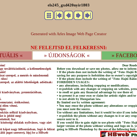
els245_gxd420nyir1803
Generated with Arles Image Web Page Creator
NE FELEJTSD EL FELKERESNI:
TUÁLIS «
» ÚJDONSÁGOK «
» FACEBO
sóm!
Dear Reade
agy továbbközölnéd, a kellemetlenségek
Before you download or save my photos, allow me to inform 
atót!
• If the photo does not include the writing of "Foto: Hajtó
irat szerepel, a mentés és mindenemű
saving for any purpose is forbidden due to owner's copyrigh
 tilos!
• If the photo does include the writing of "Foto: Hajtó Bálin
szerepel, az alábbi lehetőségek adódnak:
FORBIDDEN USAGES:
• any alterations, including cropping or modifications.
• re-publish with any changes or cropping on websites, prese
lni kiadványban, prezentációban,
• to resell or gain any financial advantage by use there of.
• to present it as your own or claim for artistic rights and/or
i.
• to not abide by Hungarian law.
emutatni, értékesíteni.
By limited use by written agreement:
 ellen véteni.
• You may reuse the photo without any alterations or croppi
éges:
you must note the source.
csonkítás nélkül kiadványban,
Use without any limitations, but it would be nice if you info
st is jelöld meg!
• re-publish the photo without any changes to it or any crop
ztatnál, ha:
source next to it.
 közösségi oldalak nyílvános, vagy zárt
If you would like to gain right to use photo with "Foto: Haj
larger version of the photo without writing and logo on it, 
t képet nagy felbontásban, logó és felirat
going to HBweb Photoshop by the use of the following link:
nálói jogot szerezve), lépj be a HBweb