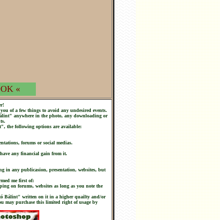
OK «
r!
you of a few things to avoid any undesired events.
 Bálint" anywhere in the photo, any downloading or
ts.
t", the following options are available:
ntations, forums or social medias.
 have any financial gain from it.
ng in any publicasion, presentation, websites, but
rmed me first of:
ping on forums, websites as long as you note the
tó Bálint" written on it in a higher quailty and/or
you may purchase this limited right of usage by