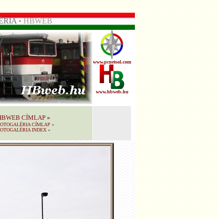
ÉRIA
• HBWEB
www.pcnetsol.com
www.hbweb.hu
HBWEB CÍMLAP
»
FOTOGALÉRIA CÍMLAP
»
OTOGALÉRIA INDEX
»