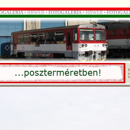
OGALÉRIA
• HBWEB •
FOTOGALÉRIA
• HBWEB •
FOTOGAL
F