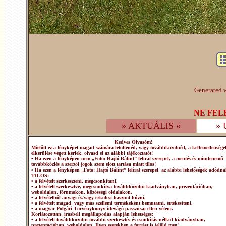
Generated w
NE FEL
» AKTUÁLIS «
»
Kedves Olvasóm!
Mielőtt ez a fényképet magad számára letöltenéd, vagy továbbközölnéd, a kellemetlensége
elkerülése végett kérlek, olvasd el az alábbi tájékoztatót!
• Ha ezen a fényképen nem „Foto: Hajtó Bálint” felirat szerepel, a mentés és mindenemű
továbbközlés a szerzői jogok szem előtt tartása miatt tilos!
• Ha ezen a fényképen „Foto: Hajtó Bálint” felirat szerepel, az alábbi lehetőségek adódna
TILOS:
• a felvételt szerkeszteni, megcsonkítani.
• a felvételt szerkesztve, megcsonkítva továbbközölni kiadványban, prezentációban,
weboldalon, fórumokon, közösségi oldalakon.
• a felvételből anyagi és/vagy erkölcsi hasznot húzni.
• a felvételt magad, vagy más szellemi termékeként bemutatni, értékesíteni.
• a magyar Polgári Törvénykönyv idevágó passzusai ellen véteni.
Korlátozottan, írásbeli megállapodás alapján lehetséges:
• a felvételt továbbközölni további szerkesztés és csonkítás nélkül kiadványban,
prezentációban, weboldalon. Ilyen esetekben a forrást is jelöld meg!