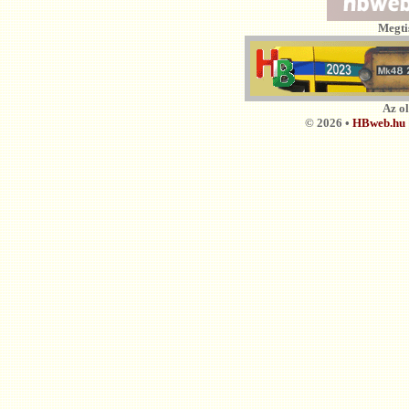
Megti
Az o
© 2026 •
HBweb.hu