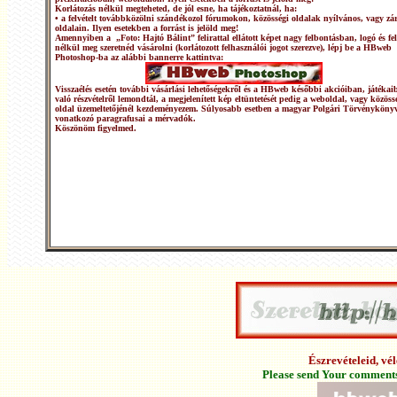
Korlátozás nélkül megteheted, de jól esne, ha tájékoztatnál, ha:
• a felvételt továbbközölni szándékozol fórumokon, közösségi oldalak nyílvános, vagy zár
oldalain. Ilyen esetekben a forrást is jelöld meg!
Amennyiben a „Foto: Hajtó Bálint” felirattal ellátott képet nagy felbontásban, logó és fel
nélkül meg szeretnéd vásárolni (korlátozott felhasználói jogot szerezve), lépj be a HBweb
Photoshop-ba az alábbi bannerre kattintva:
Visszaélés esetén további vásárlási lehetőségekről és a HBweb későbbi akcióiban, játékai
való részvételről lemondtál, a megjelenített kép eltüntetését pedig a weboldal, vagy közöss
oldal üzemeltetőjénél kezdeményezem. Súlyosabb esetben a magyar Polgári Törvénykönyv
vonatkozó paragrafusai a mérvadók.
Köszönöm figyelmed.
Észrevételeid, v
Please send Your comments 