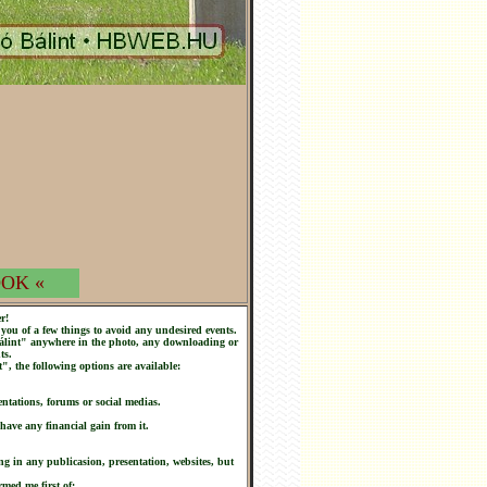
OK «
r!
you of a few things to avoid any undesired events.
 Bálint" anywhere in the photo, any downloading or
ts.
t", the following options are available:
ntations, forums or social medias.
 have any financial gain from it.
ng in any publicasion, presentation, websites, but
rmed me first of: