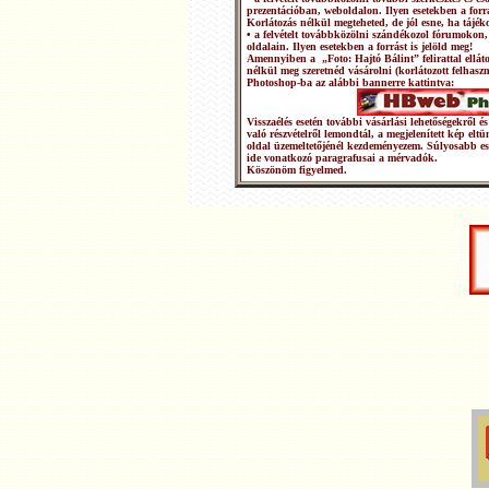
prezentációban, weboldalon. Ilyen esetekben a forrá
Korlátozás nélkül megteheted, de jól esne, ha tájéko
• a felvételt továbbközölni szándékozol fórumokon,
oldalain. Ilyen esetekben a forrást is jelöld meg!
Amennyiben a „Foto: Hajtó Bálint” felirattal ellátot
nélkül meg szeretnéd vásárolni (korlátozott felhasz
Photoshop-ba az alábbi bannerre kattintva:
Visszaélés esetén további vásárlási lehetőségekről
való részvételről lemondtál, a megjelenített kép elt
oldal üzemeltetőjénél kezdeményezem. Súlyosabb e
ide vonatkozó paragrafusai a mérvadók.
Köszönöm figyelmed.