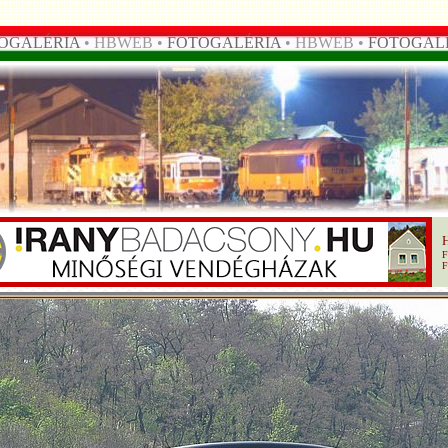
OGALÉRIA
• HBWEB •
FOTOGALÉRIA
• HBWEB •
FOTOGAL
F