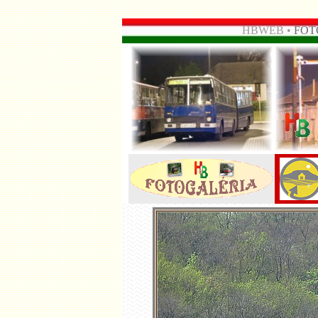
HBWEB •
FOT