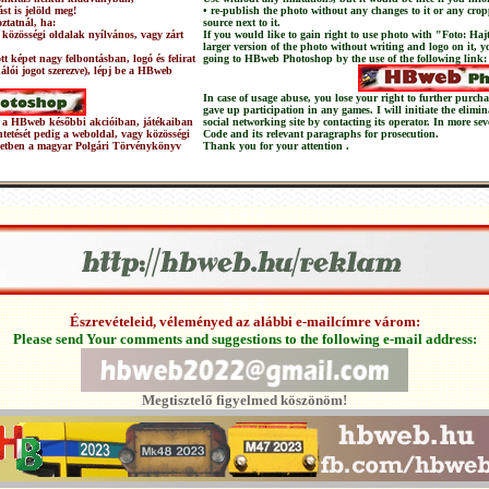
st is jelöld meg!
• re-publish the photo without any changes to it or any crop
ztatnál, ha:
source next to it.
 közösségi oldalak nyílvános, vagy zárt
If you would like to gain right to use photo with "Foto: Haj
larger version of the photo without writing and logo on it, 
t képet nagy felbontásban, logó és felirat
going to HBweb Photoshop by the use of the following link:
nálói jogot szerezve), lépj be a HBweb
In case of usage abuse, you lose your right to further pur
gave up participation in any games. I will initiate the elimi
 és a HBweb későbbi akcióiban, játékaiban
social networking site by contacting its operator. In more sev
üntetését pedig a weboldal, vagy közösségi
Code and its relevant paragraphs for prosecution.
setben a magyar Polgári Törvénykönyv
Thank you for your attention .
Észrevételeid, véleményed az alábbi e-mailcímre várom:
Please send Your comments and suggestions to the following e-mail address:
Megtisztelő figyelmed köszönöm!