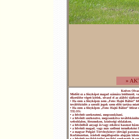
» AK
Kedves Olva
Mielőtt ez a fényképet magad számára letöltenéd, v
elkerülése végett kérlek, olvasd el az alábbi tájékozt
• Ha ezen a fényképen nem „Foto: Hajtó Bálint” fel
továbbközlés a szerzői jogok szem előtt tartása miatt
• Ha ezen a fényképen „Foto: Hajtó Bálint” felirat 
TILOS:
• a felvételt szerkeszteni, megcsonkítani.
• a felvételt szerkesztve, megcsonkítva továbbközö
weboldalon, fórumokon, közösségi oldalakon.
• a felvételből anyagi és/vagy erkölcsi hasznot húzn
• a felvételt magad, vagy más szellemi termékeként b
• a magyar Polgári Törvénykönyv idevágó passzusai
Korlátozottan, írásbeli megállapodás alapján lehets
• a felvételt továbbközölni további szerkesztés és 