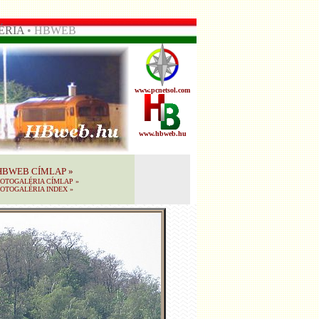
ÉRIA
• HBWEB
www.pcnetsol.com
www.hbweb.hu
HBWEB CÍMLAP
»
FOTOGALÉRIA CÍMLAP
»
OTOGALÉRIA INDEX
»