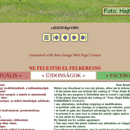
cd162018pr1001
Generated with Arles Image Web Page Creator
NE FELEJTSD EL FELKERESNI:
TUÁLIS «
» ÚJDONSÁGOK «
» FACEBO
sóm!
Dear Reade
agy továbbközölnéd, a kellemetlenségek
Before you download or save my photos, allow me to inform 
atót!
• If the photo does not include the writing of "Foto: Hajtó
irat szerepel, a mentés és mindenemű
saving for any purpose is forbidden due to owner's copyrigh
 tilos!
• If the photo does include the writing of "Foto: Hajtó Bálin
szerepel, az alábbi lehetőségek adódnak:
FORBIDDEN USAGES:
• any alterations, including cropping or modifications.
• re-publish with any changes or cropping on websites, prese
lni kiadványban, prezentációban,
• to resell or gain any financial advantage by use there of.
• to present it as your own or claim for artistic rights and/or
i.
• to not abide by Hungarian law.
emutatni, értékesíteni.
By limited use by written agreement:
 ellen véteni.
• You may reuse the photo without any alterations or croppi
éges:
you must note the source.
csonkítás nélkül kiadványban,
Use without any limitations, but it would be nice if you info