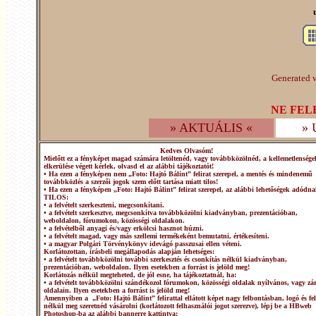
Generated w
NE FEL
» AKTUÁLIS «
»
Kedves Olvasóm!
Mielőtt ez a fényképet magad számára letöltenéd, vagy továbbközölnéd, a kellemetlensége
elkerülése végett kérlek, olvasd el az alábbi tájékoztatót!
• Ha ezen a fényképen nem „Foto: Hajtó Bálint” felirat szerepel, a mentés és mindenemű
továbbközlés a szerzői jogok szem előtt tartása miatt tilos!
• Ha ezen a fényképen „Foto: Hajtó Bálint” felirat szerepel, az alábbi lehetőségek adódna
TILOS:
• a felvételt szerkeszteni, megcsonkítani.
• a felvételt szerkesztve, megcsonkítva továbbközölni kiadványban, prezentációban,
weboldalon, fórumokon, közösségi oldalakon.
• a felvételből anyagi és/vagy erkölcsi hasznot húzni.
• a felvételt magad, vagy más szellemi termékeként bemutatni, értékesíteni.
• a magyar Polgári Törvénykönyv idevágó passzusai ellen véteni.
Korlátozottan, írásbeli megállapodás alapján lehetséges:
• a felvételt továbbközölni további szerkesztés és csonkítás nélkül kiadványban,
prezentációban, weboldalon. Ilyen esetekben a forrást is jelöld meg!
Korlátozás nélkül megteheted, de jól esne, ha tájékoztatnál, ha:
• a felvételt továbbközölni szándékozol fórumokon, közösségi oldalak nyílvános, vagy zár
oldalain. Ilyen esetekben a forrást is jelöld meg!
Amennyiben a „Foto: Hajtó Bálint” felirattal ellátott képet nagy felbontásban, logó és fel
nélkül meg szeretnéd vásárolni (korlátozott felhasználói jogot szerezve), lépj be a HBweb
Photoshop-ba az alábbi bannerre kattintva: