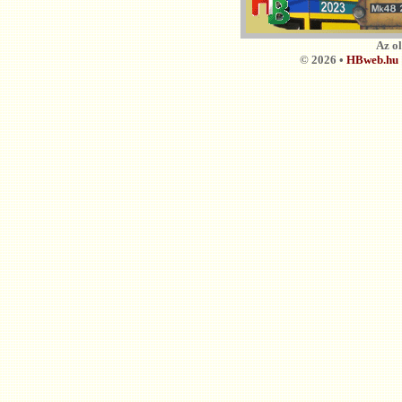
Az o
© 2026 •
HBweb.hu