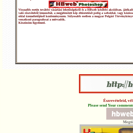
Visszaélés esetén további vásárlási lehetőségekről és a HBweb későbbi akcióiban, játékai
való részvételről lemondtál, a megjelenített kép eltüntetését pedig a weboldal, vagy közöss
oldal üzemeltetőjénél kezdeményezem. Súlyosabb esetben a magyar Polgári Törvénykönyv
vonatkozó paragrafusai a mérvadók.
Köszönöm figyelmed.
Észrevételeid, v
Please send Your comments 
Megti