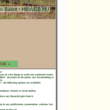
OK «
r!
you of a few things to avoid any undesired events.
 Bálint" anywhere in the photo, any downloading or
ts.
t", the following options are available:
ntations, forums or social medias.
 have any financial gain from it.
ng in any publicasion, presentation, websites, but
rmed me first of: