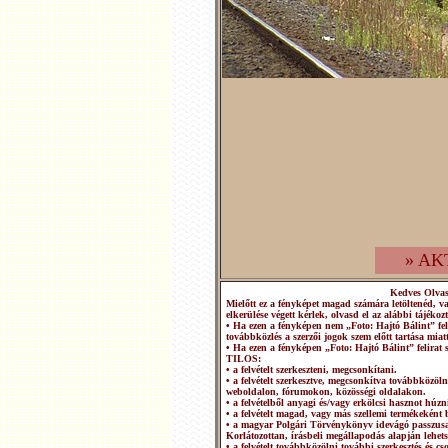
» AK
Kedves Olva
Mielőtt ez a fényképet magad számára letöltenéd, v
elkerülése végett kérlek, olvasd el az alábbi tájékozt
• Ha ezen a fényképen nem „Foto: Hajtó Bálint” fel
továbbközlés a szerzői jogok szem előtt tartása miatt
• Ha ezen a fényképen „Foto: Hajtó Bálint” felirat 
TILOS:
• a felvételt szerkeszteni, megcsonkítani.
• a felvételt szerkesztve, megcsonkítva továbbközö
weboldalon, fórumokon, közösségi oldalakon.
• a felvételből anyagi és/vagy erkölcsi hasznot húzn
• a felvételt magad, vagy más szellemi termékeként b
• a magyar Polgári Törvénykönyv idevágó passzusai
Korlátozottan, írásbeli megállapodás alapján lehets
• a felvételt továbbközölni további szerkesztés és 