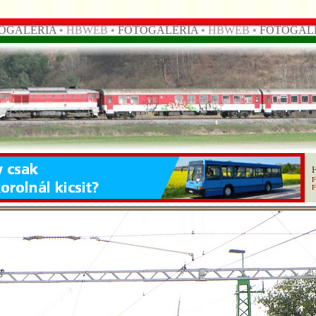
OGALÉRIA
• HBWEB •
FOTOGALÉRIA
• HBWEB •
FOTOGAL
F