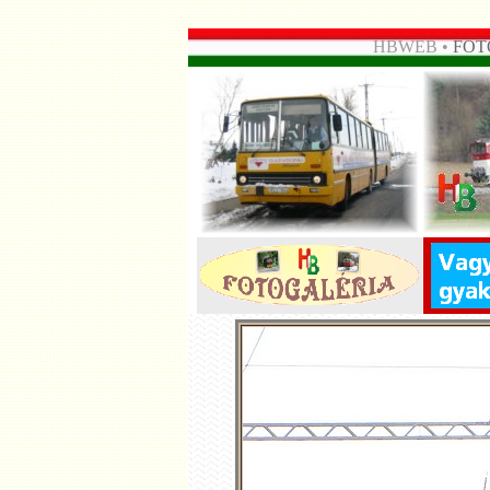
HBWEB •
FOT