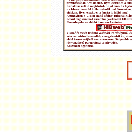
prezentációban, weboldalon. Ilyen esetekben a forrá
Korlátozás nélkül megteheted, de jól esne, ha tájéko
• a felvételt továbbközölni szándékozol fórumokon,
oldalain. Ilyen esetekben a forrást is jelöld meg!
Amennyiben a „Foto: Hajtó Bálint” felirattal ellátot
nélkül meg szeretnéd vásárolni (korlátozott felhasz
Photoshop-ba az alábbi bannerre kattintva:
Visszaélés esetén további vásárlási lehetőségekről
való részvételről lemondtál, a megjelenített kép elt
oldal üzemeltetőjénél kezdeményezem. Súlyosabb e
ide vonatkozó paragrafusai a mérvadók.
Köszönöm figyelmed.