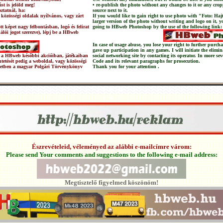
st is jelöld meg!
• re-publish the photo without any changes to it or any crop
ztatnál, ha:
source next to it.
 közösségi oldalak nyílvános, vagy zárt
If you would like to gain right to use photo with "Foto: Haj
larger version of the photo without writing and logo on it, 
t képet nagy felbontásban, logó és felirat
going to HBweb Photoshop by the use of the following link:
nálói jogot szerezve), lépj be a HBweb
In case of usage abuse, you lose your right to further pur
gave up participation in any games. I will initiate the elimi
 és a HBweb későbbi akcióiban, játékaiban
social networking site by contacting its operator. In more sev
üntetését pedig a weboldal, vagy közösségi
Code and its relevant paragraphs for prosecution.
setben a magyar Polgári Törvénykönyv
Thank you for your attention .
Észrevételeid, véleményed az alábbi e-mailcímre várom:
Please send Your comments and suggestions to the following e-mail address:
Megtisztelő figyelmed köszönöm!