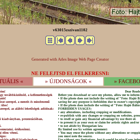
v63015zszivan1102
Generated with Arles Image Web Page Creator
NE FELEJTSD EL FELKERESNI:
TUÁLIS «
» ÚJDONSÁGOK «
» FACEBO
sóm!
Dear Reade
agy továbbközölnéd, a kellemetlenségek
Before you download or save my photos, allow me to inform 
atót!
• If the photo does not include the writing of "Foto: Hajtó
irat szerepel, a mentés és mindenemű
saving for any purpose is forbidden due to owner's copyrigh
 tilos!
• If the photo does include the writing of "Foto: Hajtó Bálin
szerepel, az alábbi lehetőségek adódnak:
FORBIDDEN USAGES:
• any alterations, including cropping or modifications.
• re-publish with any changes or cropping on websites, prese
lni kiadványban, prezentációban,
• to resell or gain any financial advantage by use there of.
• to present it as your own or claim for artistic rights and/or
i.
• to not abide by Hungarian law.
emutatni, értékesíteni.
By limited use by written agreement:
 ellen véteni.
• You may reuse the photo without any alterations or croppi
éges:
you must note the source.
csonkítás nélkül kiadványban,
Use without any limitations, but it would be nice if you info