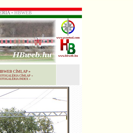
ÉRIA
• HBWEB
www.pcnetsol.com
www.hbweb.hu
HBWEB CÍMLAP
»
FOTOGALÉRIA CÍMLAP
»
OTOGALÉRIA INDEX
»