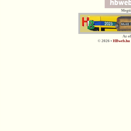
Megti
Az o
© 2026 •
HBweb.hu