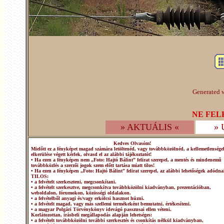
Generated w
NE FEL
» AKTUÁLIS «
»
Kedves Olvasóm!
Mielőtt ez a fényképet magad számára letöltenéd, vagy továbbközölnéd, a kellemetlensége
elkerülése végett kérlek, olvasd el az alábbi tájékoztatót!
• Ha ezen a fényképen nem „Foto: Hajtó Bálint” felirat szerepel, a mentés és mindenemű
továbbközlés a szerzői jogok szem előtt tartása miatt tilos!
• Ha ezen a fényképen „Foto: Hajtó Bálint” felirat szerepel, az alábbi lehetőségek adódna
TILOS:
• a felvételt szerkeszteni, megcsonkítani.
• a felvételt szerkesztve, megcsonkítva továbbközölni kiadványban, prezentációban,
weboldalon, fórumokon, közösségi oldalakon.
• a felvételből anyagi és/vagy erkölcsi hasznot húzni.
• a felvételt magad, vagy más szellemi termékeként bemutatni, értékesíteni.
• a magyar Polgári Törvénykönyv idevágó passzusai ellen véteni.
Korlátozottan, írásbeli megállapodás alapján lehetséges:
• a felvételt továbbközölni további szerkesztés és csonkítás nélkül kiadványban,