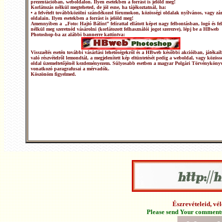
prezentációban, weboldalon. Ilyen esetekben a forrást is jelöld meg!
Korlátozás nélkül megteheted, de jól esne, ha tájékoztatnál, ha:
• a felvételt továbbközölni szándékozol fórumokon, közösségi oldalak nyílvános, vagy zár
oldalain. Ilyen esetekben a forrást is jelöld meg!
Amennyiben a „Foto: Hajtó Bálint” felirattal ellátott képet nagy felbontásban, logó és fel
nélkül meg szeretnéd vásárolni (korlátozott felhasználói jogot szerezve), lépj be a HBweb
Photoshop-ba az alábbi bannerre kattintva:
Visszaélés esetén további vásárlási lehetőségekről és a HBweb későbbi akcióiban, játékai
való részvételről lemondtál, a megjelenített kép eltüntetését pedig a weboldal, vagy közöss
oldal üzemeltetőjénél kezdeményezem. Súlyosabb esetben a magyar Polgári Törvénykönyv
vonatkozó paragrafusai a mérvadók.
Köszönöm figyelmed.
Észrevételeid, v
Please send Your comments 