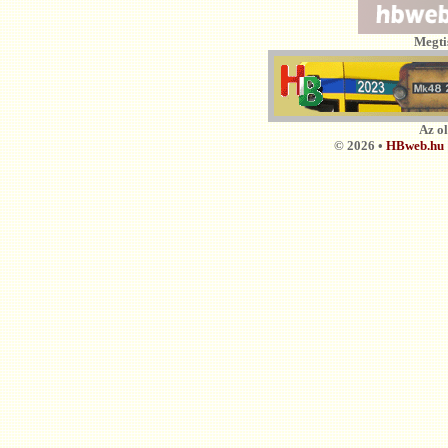
Megti
Az o
© 2026 •
HBweb.hu