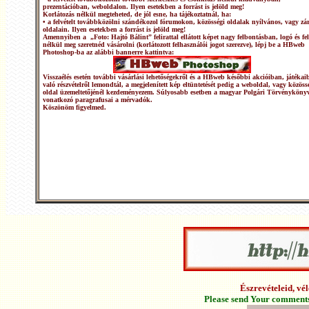
prezentációban, weboldalon. Ilyen esetekben a forrást is jelöld meg!
Korlátozás nélkül megteheted, de jól esne, ha tájékoztatnál, ha:
• a felvételt továbbközölni szándékozol fórumokon, közösségi oldalak nyílvános, vagy zár
oldalain. Ilyen esetekben a forrást is jelöld meg!
Amennyiben a „Foto: Hajtó Bálint” felirattal ellátott képet nagy felbontásban, logó és fel
nélkül meg szeretnéd vásárolni (korlátozott felhasználói jogot szerezve), lépj be a HBweb
Photoshop-ba az alábbi bannerre kattintva:
Visszaélés esetén további vásárlási lehetőségekről és a HBweb későbbi akcióiban, játékai
való részvételről lemondtál, a megjelenített kép eltüntetését pedig a weboldal, vagy közöss
oldal üzemeltetőjénél kezdeményezem. Súlyosabb esetben a magyar Polgári Törvénykönyv
vonatkozó paragrafusai a mérvadók.
Köszönöm figyelmed.
Észrevételeid, v
Please send Your comments 