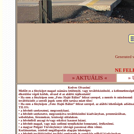
Generated w
NE FEL
» AKTUÁLIS «
»
Kedves Olvasóm!
Mielőtt ez a fényképet magad számára letöltenéd, vagy továbbközölnéd, a kellemetlensége
elkerülése végett kérlek, olvasd el az alábbi tájékoztatót!
• Ha ezen a fényképen nem „Foto: Hajtó Bálint” felirat szerepel, a mentés és mindenemű
továbbközlés a szerzői jogok szem előtt tartása miatt tilos!
• Ha ezen a fényképen „Foto: Hajtó Bálint” felirat szerepel, az alábbi lehetőségek adódna
TILOS:
• a felvételt szerkeszteni, megcsonkítani.
• a felvételt szerkesztve, megcsonkítva továbbközölni kiadványban, prezentációban,
weboldalon, fórumokon, közösségi oldalakon.
• a felvételből anyagi és/vagy erkölcsi hasznot húzni.
• a felvételt magad, vagy más szellemi termékeként bemutatni, értékesíteni.
• a magyar Polgári Törvénykönyv idevágó passzusai ellen véteni.
Korlátozottan, írásbeli megállapodás alapján lehetséges:
• a felvételt továbbközölni további szerkesztés és csonkítás nélkül kiadványban,